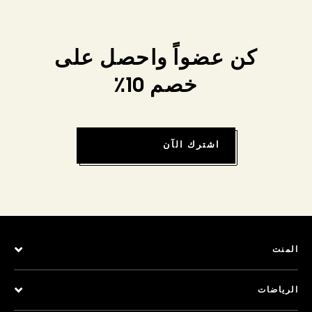
كن عضواً واحصل على
خصم 10٪
اشترك الآن
المنت
الرياضات