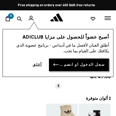
ا
Pause
Free shipping on orders over 400 QAR.
free returns
promotion
rotation
0
الأطفال
إكسسوارات
أصبح عضواً للحصول على مزايا ADICLUB
أطلق العنان لأفضل ما في أديداس - برنامج عضوية الذي
4.8
(103)
متوسط
يكافئك على القيام بما تحب.
قيمة
زوجان من الجوارب المقاومة
التقييم
هو
4.8
سجل الدخول أو انضم الآن
أغلق
للانزلاق للأطفال
من
5
QR 49.00
نجوم.
Read
103
Reviews.
رابط
نفس
2 ألوان متوفرة
الصفحة.