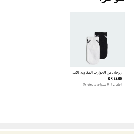
ز
وجان من الجوارب المقاومة للانزلاق للأطفال
QR 49.00
اطفال 4-8 سنوات Originals