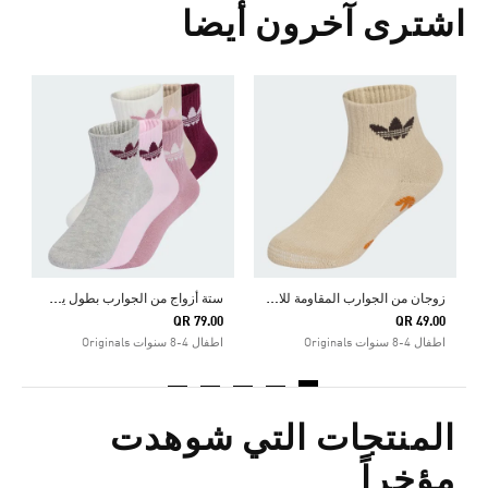
اشترى آخرون أيضا
0
ا
ز
وجان من الجوارب المقاومة للانزلاق للأطفال
س
تة أزواج من الجوارب بطول يصل إلى الكاحل للأطفال
QR 79.00
QR 49.00
اطفال 4-8 سنوات Originals
اطفال 4-8 سنوات Originals
المنتجات التي شوهدت
مؤخراً