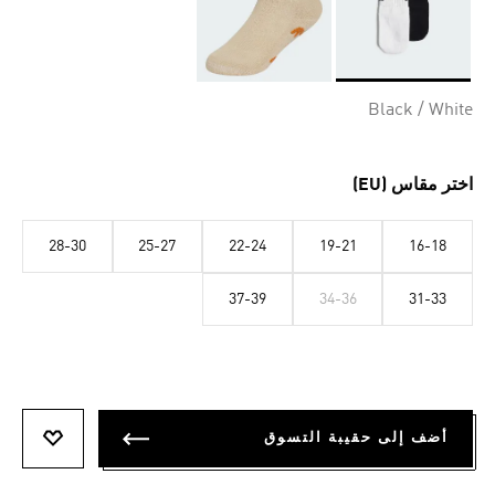
Selected
Black / White
اختر مقاس (EU)
28-30
25-27
22-24
19-21
16-18
37-39
34-36
31-33
أضف إلى حقيبة التسوق
أضف إلى