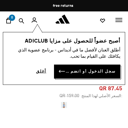
ا
Pause
free returns
promotion
rotation
0
النساء
الملابس
أصبح عضواً للحصول على مزايا ADICLUB
أطلق العنان لأفضل ما في أديداس - برنامج عضوية الذي
5.0
(3)
-45%
متوسط
يكافئك على القيام بما تحب.
قيمة
التقييم
رداء سباحة بأشرطة رفيعة
هو
سجل الدخول أو انضم الآن
أغلق
5.0
وظهر على شكل حرف V
من
5
نجوم.
QR 87.45
Read
Price reduced from
to
QR 159.00
:السعر الأصلي لهذا المنتج
3
Reviews.
رابط
نفس
الصفحة.