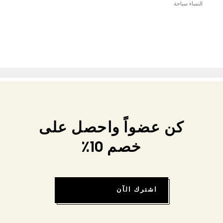
النساء سباحة
كن عضواً واحصل على
خصم 10٪
اشترك الآن