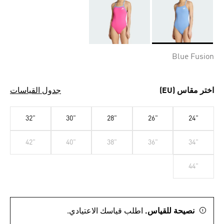
Selected
Blue Fusion
اختر مقاس (EU)
جدول القياسات
32"
30"
28"
26"
24"
42"
40"
38"
36"
34"
44"
نصيحة للقياس.
اطلب قياسك الاعتيادي.