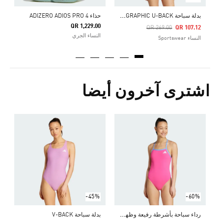
ب
دلة سباحة ADIDAS X FARM GRAPHIC U-BACK
حذاء ADIZERO ADIOS PRO 4
QR 1,229.00
Price Reduced From
To
QR 269.00
QR 107.12
النساء الجري
النساء Sportswear
اشترى آخرون أيضا
ب
Price Reduced From
To
0
ا
-45%
-60%
ر
داء سباحة بأشرطة رفيعة وظهر على شكل حرف V
بدلة سباحة V-BACK