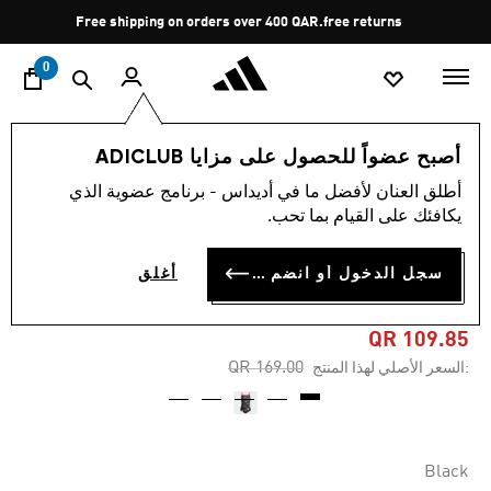
ا
Pause
Free shipping on orders over 400 QAR.
free returns
promotion
rotation
0
الأطفال
الملابس
أصبح عضواً للحصول على مزايا ADICLUB
أطلق العنان لأفضل ما في أديداس - برنامج عضوية الذي
-35%
يكافئك على القيام بما تحب.
رداء سباحة أديداس PIXAR
سجل الدخول أو انضم الآن
أغلق
للأطفال
QR 109.85
Price reduced from
to
QR 169.00
:السعر الأصلي لهذا المنتج
Black