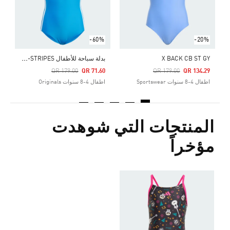
-60%
-20%
ب
دلة سباحة للأطفال ORIGINALS ADICOLOR 3-STRIPES
X BACK CB ST GY
Price Reduced From
To
Price Reduced From
To
QR 179.00
QR 71.60
QR 179.00
QR 134.29
اطفال 4-8 سنوات Sportswear
اطفال 4-8 سنوات Originals
المنتجات التي شوهدت
مؤخراً