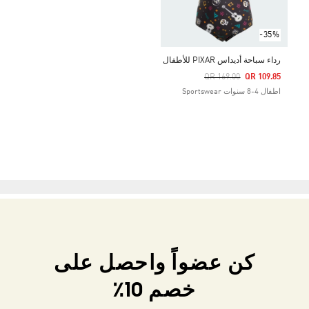
-35%
رداء سباحة أديداس PIXAR للأطفال
Price Reduced From
To
QR 169.00
QR 109.85
اطفال 4-8 سنوات Sportswear
كن عضواً واحصل على
خصم 10٪