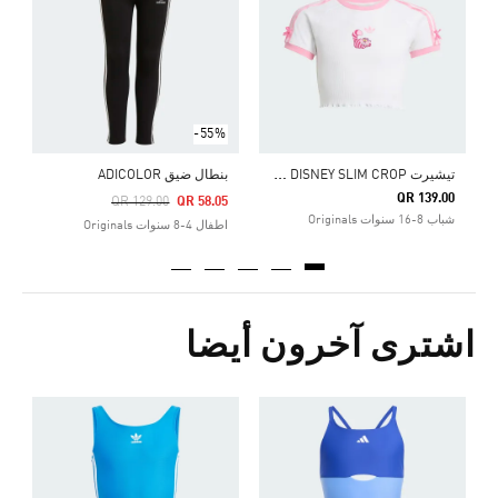
Price Reduced From
To
0
ش
-55%
ت
يشيرت ADIDAS DISNEY SLIM CROP
بنطال ضيق ADICOLOR
QR 139.00
Price Reduced From
To
QR 129.00
QR 58.05
شباب 8-16 سنوات Originals
اطفال 4-8 سنوات Originals
اشترى آخرون أيضا
Price Reduced From
To
5
ا