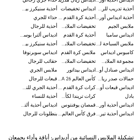
اديداس أحذية أورجينالز
اديداس ريال مدريد
حذاء جري رجالي
أحذية تدريب للرجال
اديداس تخفيضات
أحذية سنيكرز بيضاء للرجال
أحذية اديداس أورجينال للنساء
أحذية كرة القدم للرجال
حذاء للجري
ملابس الجيم
تخفيضات الملابس للأطفال
أحذية للرجال
اديداس سامبا
أحذية كرة القدم
اديداس ألترا بوست
ملابس السباحة للرجال
تخفيضات الملابس الرياضية
أحذية سنيكرز بيضاء للرجال
كامبوس اديداس
ملابس كرة القدم
اديداس سوبرنوفا
مجموعة الملابس الرياضية
تخفيضات الملابس للرجال
حقائب للرجال
اديداس صنادل أورجينال للنساء
اديداس بيداتور
ملابس الجري
حمالات صدر رياضية
كأس العالم FIFA 26™
قبعات للرجال
اديداس قبعات أورجينال للرجال
كرات كرة القدم للرجال
أحذية الجري للنساء
بادل
كرات تريندا لكأس العالم FIFA 26™
أحذية للنساء
اديداس أحذية أورجينال للرجال
قمصان يوفنتوس
اديداس أحذية ألترا بوست للرجال
اديداس أحذية تيريكس
فرق كأس العالم FIFA 26™
بنطلونات للرجال
تشكيلة الملابس النسائية من أديداس: أناقة وأداء يجمعان