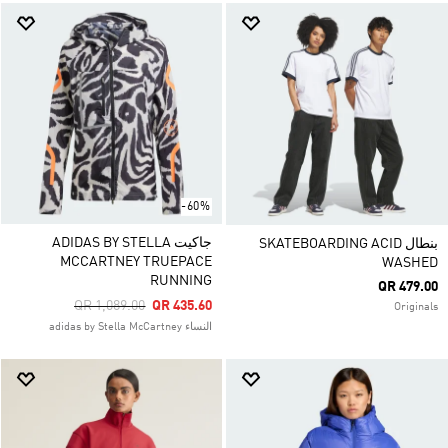
-60%
جاكيت ADIDAS BY STELLA
بنطال SKATEBOARDING ACID
MCCARTNEY TRUEPACE
WASHED
RUNNING
QR 479.00
Price Reduced From
To
QR 1,089.00
QR 435.60
Originals
النساء adidas by Stella McCartney