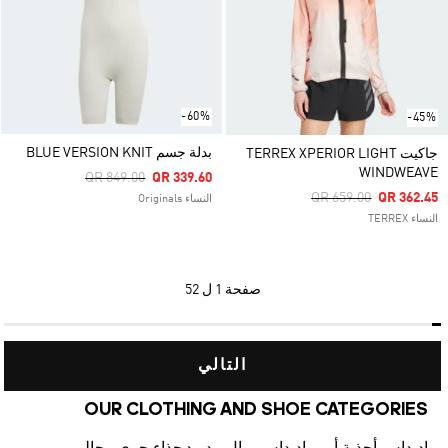
-60%
-45%
بدلة جسم BLUE VERSION KNIT
جاكيت TERREX XPERIOR LIGHT
WINDWEAVE
Price Reduced From
To
QR 849.00
QR 339.60
Price Reduced From
To
QR 659.00
QR 362.45
النساء Originals
النساء TERREX
صفحة
1 ل 52
التالي
OUR CLOTHING AND SHOE CATEGORIES