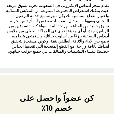
يقدم متجر أديداس الإلكتروني في السعودية تجربة تسوق مريحة
حيث يمكنك استعراض المجموعة المتنوعة من الملابس النسائية
واختيار القطع المناسبة لك بكل سهولة. مع خدمة التوصيل
المجاني وسهولة استبدال المقاسات، تضمن لك أديداس تجربة
تسوق خالية من المتاعب وراحة تامة، سواء كنت تتسوقين من
الرياض، جدة، أو أي مدينة أخرى في المملكة. اجعلي من ملابس
أديداس النسائية جزءًا من أسلوب حياتك، واستمتعي بتصاميم
تجمع بين الأداء والأناقة. انطلقي بثقة، وكوني مستعدة لتحقيق
أهدافك بأناقة وراحة، مع القطع المتعددة التي تقدمها أديداس
خصيصًا للنساء النشيطات والمتألقات في جميع جوانب حياتهن.
كن عضواً واحصل على
خصم 10٪