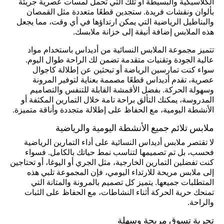
الكلاسيكية والبسيطة أو تلك التي تحمل لمسات عصرية جريئة
بألوان ونقشات فريدة. ستجدين قطعًا متعددة مثل القمصان
والبناطيل الرياضية التي يمكن ارتداؤها في أي وقت، مما يجعل
هذه الملابس إضافة أنيقة إلى خزانة ملابسك.
تتميز مجموعة الملابس النسائية من أديداس باستخدام مواد
عالية الجودة وتقنيات متقدمة تضمن لك الراحة طوال اليوم.
سواء كنت تمارسين الرياضة أو تبحثين عن إطلالة كاجوال
عصرية، تقدم أديداس قطعًا مصممة بعناية لتوفير المرونة
وسهولة الحركة. بفضل الأقمشة القابلة للتنفس والتصاميم
المدروسة، يمكنك التألق براحة تامة خلال التمارين المكثفة أو
الأنشطة اليومية، مع الحفاظ على إطلالة متجددة وأناقة متميزة.
ملابس تلائم جميع الأنشطة اليومية والرياضية
لا تقتصر ملابس أديداس النسائية على أداء التمارين الرياضية
فحسب، بل تم تصميمها لتناسب نمط حياتك بالكامل. فسواء
كنت تفضلين التمارين الخارجية، مثل الجري أو اليوغا، أو تحتاجين
إلى ملابس مريحة للارتداء اليومي، فإن المجموعة تلبي هذه
المتطلبات جميعها. يتميز كل تصميم بالمرونة والمتانة التي
تمنحك حرية الحركة أثناء النشاطات، مع الحفاظ على الثبات
والراحة.
تجربة تسوق مريحة وسهلة