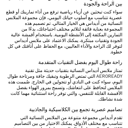
بين الراحة والجودة
سواء كنت تبحثين عن أزياء رياضية ترفع من أداء تمارينك أو قطع
عصرية تتناسب مع أسلوب حياتك اليومي، فإن مجموعة الملابس
النسائية من أديداس هي الخيار المثالي. تم تصميم هذه
المجموعة بعناية فائقة لتلائم مختلف احتياجاتك، بدءًا من
التمارين المكثفة إلى الأنشطة اليومية. باستخدام أقمشة عالية
الجودة وتقنيات مبتكرة، يمكنك الاعتماد على ملابس أديداس
لتوفر لك الراحة والأداء العاليين، مع الحفاظ على أناقتك في كل
خطوة.
راحة طوال اليوم بفضل التقنيات المتقدمة
تمتاز ملابس أديداس النسائية بتقنيات حديثة مثل تقنية
AEROREADY التي تمتص الرطوبة وتبقيك جافة ومرتاحة طوال
اليوم، سواء كنت في النادي أو تتجولين في الخارج. صُممت هذه
الملابس لتحافظ على انتعاشك، وتسمح بمرور الهواء بفضل
الأقمشة القابلة للتنفس، والتي توفر راحة استثنائية مهما كانت
شدة نشاطك.
تصاميم عصرية تجمع بين الكلاسيكية والجاذبية
تقدم أديداس مجموعة متنوعة من الملابس النسائية التي
تتناسب مع مختلف الأذواق. يمكنك الاختيار من بين التصاميم