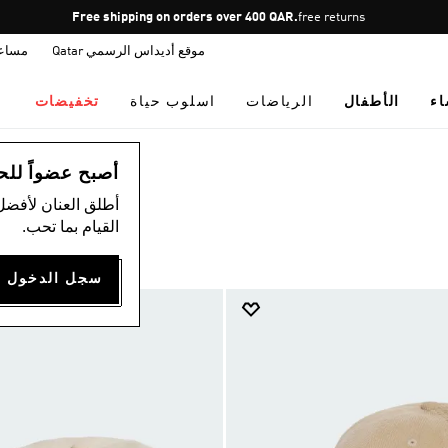
Pause
free returns
promotion
موقع أديداس الرسمي Qatar
مساع
rotation
اء
الأطفال
الرياضات
اسلوب حياة
تخفيضات
أصبح عضواً للحصول
أطلق العنان لأفضل
القيام بما تحب.