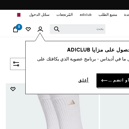
ا
دة
متتبع الطلب
adiclub
المُرتجعات
سجّل الدخول
0
 على مزايا ADICLUB
 ما في أديداس - برنامج عضوية الذي يكافئك على
فلتر و صنف
سجل الدخول أو انضم الآن
أغلق