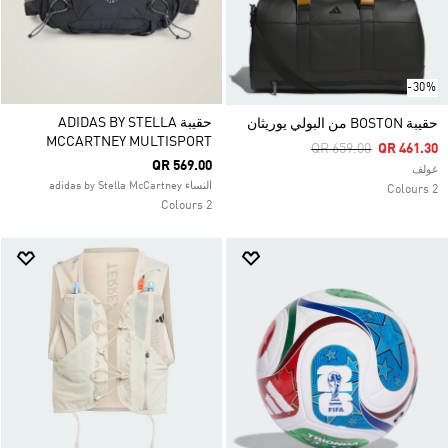
-30%
حقيبة ADIDAS BY STELLA
حقيبة BOSTON من البولي يوريثان
MCCARTNEY MULTISPORT
Price Reduced From
To
QR 659.00
QR 461.30
QR 569.00
غولف
النساء adidas by Stella McCartney
2 Colours
2 Colours