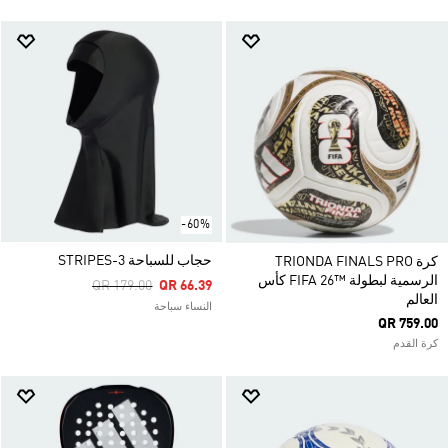
-60%
حجاب للسباحة 3-STRIPES
كرة TRIONDA FINALS PRO
الرسمية لبطولة ™26 FIFA كأس
Price Reduced From
To
QR 179.00
QR 66.39
العالم
النساء سباحة
QR 759.00
كرة القدم