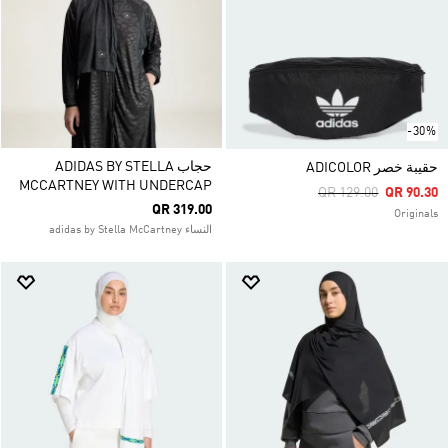
-30%
حجاب ADIDAS BY STELLA
حقيبة خصر ADICOLOR
MCCARTNEY WITH UNDERCAP
Price Reduced From
To
QR 129.00
QR 90.30
QR 319.00
Originals
النساء adidas by Stella McCartney