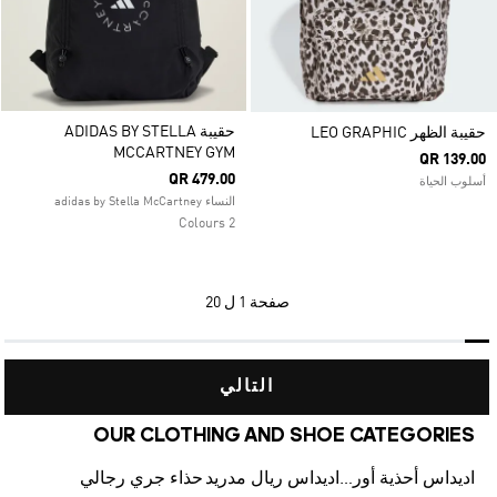
حقيبة ADIDAS BY STELLA
حقيبة الظهر LEO GRAPHIC
MCCARTNEY GYM
QR 139.00
QR 479.00
أسلوب الحياة
النساء adidas by Stella McCartney
2 Colours
صفحة
1 ل 20
التالي
OUR CLOTHING AND SHOE CATEGORIES
اديداس أحذية أورجينالز
اديداس ريال مدريد
حذاء جري رجالي