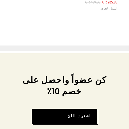
Price Reduced From
To
QR 409.00
QR 265.85
النساء الجري
كن عضواً واحصل على
خصم 10٪
اشترك الآن