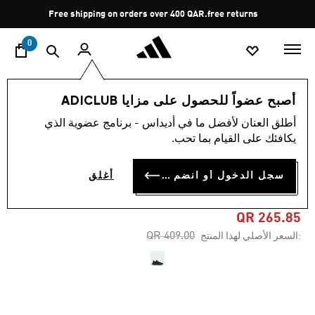
ا
Pause
Free shipping on orders over 400 QAR.
free returns
promotion
rotation
0
النساء
أحذية
أصبح عضواً للحصول على مزايا ADICLUB
أطلق العنان لأفضل ما في أديداس - برنامج عضوية الذي
4.6
(256)
-35%
متوسط
يكافئك على القيام بما تحب.
قيمة
التقييم
حذاء ULTRARUN 5 W
هو
سجل الدخول أو انضم الآن
أغلق
4.6
RUNNING
من
5
نجوم.
QR 265.85
Read
Price reduced from
to
QR 409.00
:السعر الأصلي لهذا المنتج
256
Reviews.
رابط
نفس
الصفحة.