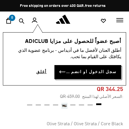
ا
Pause
Free shipping on orders over 400 QAR.
free returns
promotion
rotation
0
الرجال
أحذية
أصبح عضواً للحصول على مزايا ADICLUB
أطلق العنان لأفضل ما في أديداس - برنامج عضوية الذي
4.6
(488)
-25%
متوسط
يكافئك على القيام بما تحب.
قيمة
التقييم
حذاء TERREX VOYAGER 21
هو
سجل الدخول أو انضم الآن
أغلق
4.6
TRAVEL
من
5
نجوم.
QR 344.25
Read
Price reduced from
to
QR 459.00
:السعر الأصلي لهذا المنتج
488
Reviews.
رابط
نفس
الصفحة.
Olive Strata / Olive Strata / Core Black