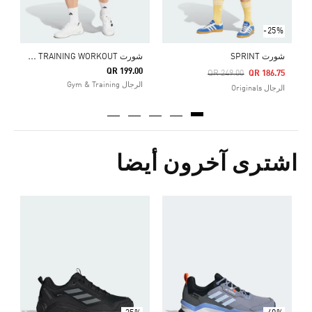
-25%
ش
ورت DESIGNED FOR TRAINING WORKOUT
شورت SPRINT
QR 199.00
Price Reduced From
To
QR 249.00
QR 186.75
الرجال Gym & Training
الرجال Originals
اشترى آخرون أيضا
Price Reduced From
To
5
ا