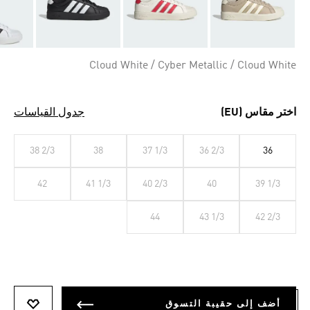
Cloud White / Cyber Metallic / Cloud White
اختر مقاس (EU)
جدول القياسات
38 2/3
38
37 1/3
36 2/3
36
42
41 1/3
40 2/3
40
39 1/3
44
43 1/3
42 2/3
أضف إلى حقيبة التسوق