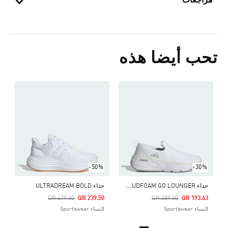
مراجعات
تحب أيضا هذه
Price Reduced From
To
0
ا
-50%
-30%
ح
ذاء CLOUDFOAM GO LOUNGER
حذاء ULTRADREAM BOLD
Price Reduced From
To
Price Reduced From
To
QR 479.00
QR 239.50
QR 289.00
QR 193.63
النساء Sportswear
النساء Sportswear