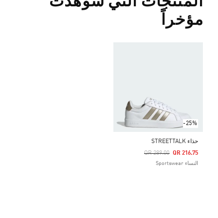
المنتجات التي شوهدت
مؤخراً
-25%
حذاء STREETTALK
Price Reduced From
To
QR 289.00
QR 216.75
النساء Sportswear