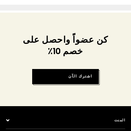
كن عضواً واحصل على
خصم 10٪
اشترك الآن
المنت