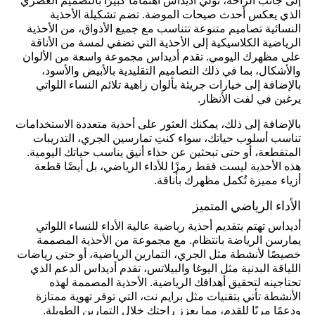
إلى جانب الراحة، تولي أديداس اهتمامًا كبيرًا بالتصميم العصري
الذي يعكس أحدث صيحات الموضة. تضم تشكيلة الأحذية
النسائية تصاميم متنوعة تتناسب مع جميع الأذواق، من الأحذية
الرياضية الكلاسيكية إلى الأحذية التي تضفي لمسة من الأناقة
على مظهرك اليومي. تقدم أديداس مجموعة واسعة من الألوان
والأشكال، بما في ذلك التصاميم التقليدية بالأبيض والأسود،
بالإضافة إلى خيارات جريئة بألوان زاهية تلائم النساء اللواتي
يرغبن في لفت الأنظار.
بالإضافة إلى ذلك، يمكنك العثور على أحذية متعددة الاستخدامات
تناسب أسلوب حياتك، سواء كنتِ تمارسين الجري، التدريبات
المتقطعة، أو حتى تبحثين عن حذاء أنيق يناسب حياتك اليومية.
هذه الأحذية ليست فقط رمزًا للأداء الرياضي، بل أيضًا قطعة
أزياء مميزة تُكمل مظهرك بأناقة.
الأداء الرياضي المتميز
أديداس تهتم بتقديم أحذية رياضية عالية الأداء للنساء اللواتي
يمارسن الرياضة بانتظام. مع مجموعة من الأحذية المصممة
خصيصًا لأنشطة مثل الجري، التمارين الرياضية، أو حتى رياضات
اللياقة البدنية مثل اليوغا والبيلاتس، تقدم أديداس الدعم الذي
تحتاجينه لتحقيق أهدافك الرياضية. الأحذية المصممة لهذه
الأنشطة تأتي بتقنيات مثل برايم نت، التي توفر تهوية ممتازة
ودعمًا مرنًا للقدم، مما يعزز راحتكِ خلال التمارين الطويلة.