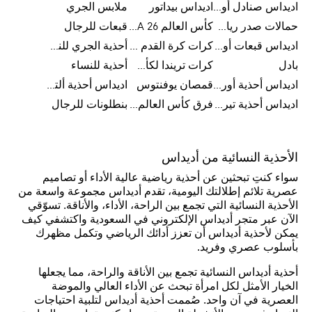
اديداس صنادل أورجينال للنساء
اديداس بيداتور
ملابس الجري
حمالات صدر رياضية
كأس العالم FIFA 26™
قبعات للرجال
اديداس قبعات أورجينال للرجال
كرات كرة القدم للرجال
أحذية الجري للنساء
بادل
كرات تريندا لكأس العالم FIFA 26™
أحذية للنساء
اديداس أحذية أورجينال للرجال
قمصان يوفنتوس
اديداس أحذية ألترا بوست للرجال
اديداس أحذية تيريكس
فرق كأس العالم FIFA 26™
بنطلونات للرجال
الأحذية النسائية من أديداس
سواء كنتِ تبحثين عن أحذية رياضية عالية الأداء أو تصاميم
عصرية تلائم إطلالتك اليومية، تقدم أديداس مجموعة واسعة من
الأحذية النسائية التي تجمع بين الراحة، الأداء، والأناقة. تسوّقي
الآن عبر متجر أديداس الإلكتروني في السعودية واكتشفي كيف
يمكن لأحذية أديداس أن تعزز أدائك الرياضي وتكمل مظهرك
بأسلوب عصري وفريد.
أحذية أديداس النسائية تجمع بين الأناقة والراحة، مما يجعلها
الخيار الأمثل لكل امرأة تبحث عن الأداء العالي والموضة
العصرية في آن واحد. صُممت أحذية أديداس لتلبية احتياجات