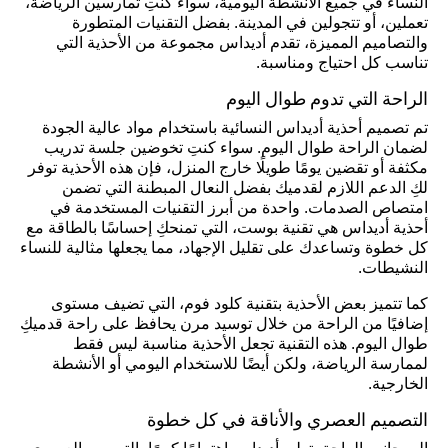
النساء في جميع الأنشطة اليومية، سواء كنتِ تمارسين الرياضة،
تعملين، أو تتجولين في المدينة. بفضل التقنيات المتطورة
والتصاميم المميزة، تقدم أديداس مجموعة من الأحذية التي
تناسب كل احتياج ومناسبة.
الراحة التي تدوم طوال اليوم
تم تصميم أحذية أديداس النسائية باستخدام مواد عالية الجودة
لضمان الراحة طوال اليوم. سواء كنتِ تخوضين جلسة تدريب
مكثفة أو تقضين يومًا طويلًا خارج المنزل، فإن هذه الأحذية توفر
لكِ الدعم اللازم لقدميك بفضل النعال المبطنة التي تضمن
امتصاص الصدمات. واحدة من أبرز التقنيات المستخدمة في
أحذية أديداس هي تقنية بوست، التي تمنحكِ إحساسًا بالطاقة مع
كل خطوة وتساعدك على تقليل الإجهاد، مما يجعلها مثالية للنساء
النشيطات.
كما تتميز بعض الأحذية بتقنية كلود فوم، التي تضيف مستوى
إضافيًا من الراحة من خلال توسيد مرن يحافظ على راحة قدميكِ
طوال اليوم. هذه التقنية تجعل الأحذية مناسبة ليس فقط
لممارسة الرياضة، ولكن أيضًا للاستخدام اليومي أو الأنشطة
الخارجية.
التصميم العصري والأناقة في كل خطوة