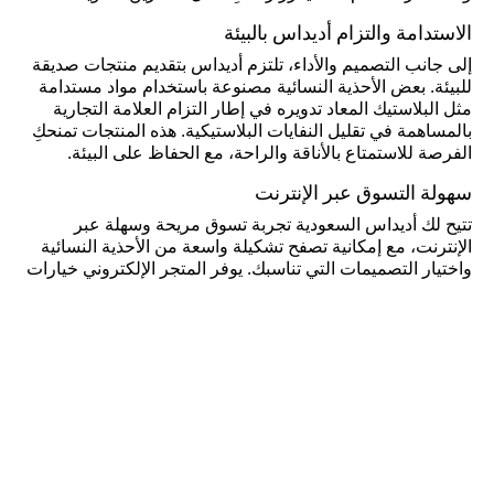
الاستدامة والتزام أديداس بالبيئة
إلى جانب التصميم والأداء، تلتزم أديداس بتقديم منتجات صديقة
للبيئة. بعض الأحذية النسائية مصنوعة باستخدام مواد مستدامة
مثل البلاستيك المعاد تدويره في إطار التزام العلامة التجارية
بالمساهمة في تقليل النفايات البلاستيكية. هذه المنتجات تمنحكِ
الفرصة للاستمتاع بالأناقة والراحة، مع الحفاظ على البيئة.
سهولة التسوق عبر الإنترنت
تتيح لك أديداس السعودية تجربة تسوق مريحة وسهلة عبر
الإنترنت، مع إمكانية تصفح تشكيلة واسعة من الأحذية النسائية
واختيار التصميمات التي تناسبك. يوفر المتجر الإلكتروني خيارات
متنوعة مع التوصيل المجاني وسهولة الاستبدال، مما يضمن لك
تجربة تسوق مريحة خالية من أي قلق. يمكنكِ أيضًا الاستفادة من
العروض الخاصة والخصومات التي تجعل الحصول على أحذية
أديداس المفضلة لديك أكثر سهولة.