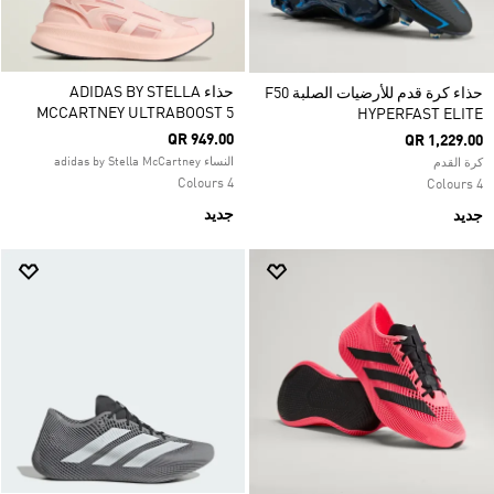
حذاء ADIDAS BY STELLA
حذاء كرة قدم للأرضيات الصلبة F50
MCCARTNEY ULTRABOOST 5
HYPERFAST ELITE
QR 949.00
QR 1,229.00
النساء adidas by Stella McCartney
كرة القدم
4 Colours
4 Colours
جديد
جديد