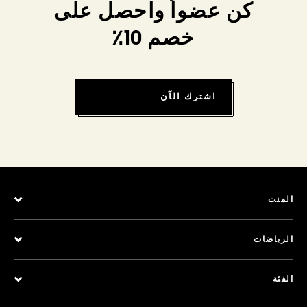
كن عضواً واحصل على
خصم 10٪
اشترك الآن
المنت
الرياضات
الفئة