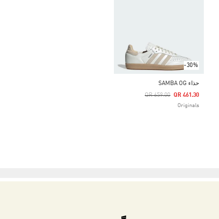
-30%
حذاء SAMBA OG
Price Reduced From
To
QR 659.00
QR 461.30
Originals