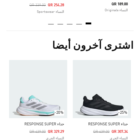
QR 189.00
Price Reduced From
To
QR 339.00
QR 254.28
النساء Originals
النساء Sportswear
اشترى آخرون أيضا
ح
Price Reduced From
To
9
ا
-20%
-25%
حذاء RESPONSE SUPER
حذاء RESPONSE SUPER
Price Reduced From
To
Price Reduced From
To
QR 439.00
QR 329.29
QR 439.00
QR 307.34
النساء الجري
النساء الجري