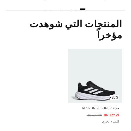
المنتجات التي شوهدت
مؤخراً
-20%
حذاء RESPONSE SUPER
Price Reduced From
To
QR 439.00
QR 329.29
النساء الجري