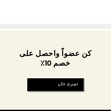
كن عضواً واحصل على
خصم 10٪
اشترك الآن