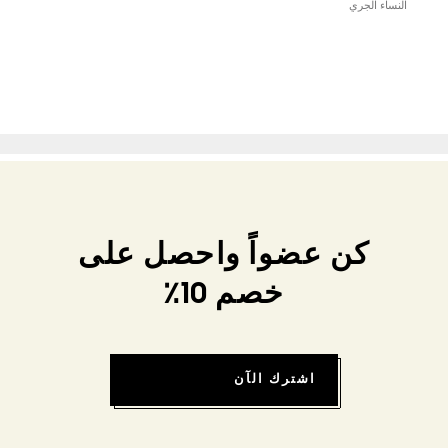
النساء الجري
كن عضواً واحصل على
خصم 10٪
اشترك الآن