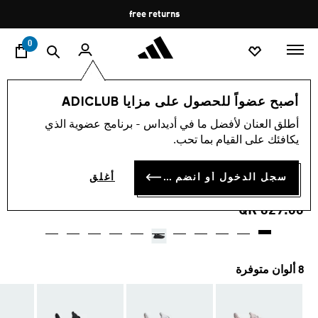
ا
Pause
free returns
promotion
rotation
0
النساء
أحذية
أصبح عضواً للحصول على مزايا ADICLUB
أطلق العنان لأفضل ما في أديداس - برنامج عضوية الذي
4.7
(262)
متوسط
يكافئك على القيام بما تحب.
قيمة
حذاء PUREBOOST 5
التقييم
هو
4.7
سجل الدخول أو انضم الآن
أغلق
RUNNING
من
5
QR 629.00
نجوم.
Read
262
Reviews.
رابط
نفس
8 ألوان متوفرة
الصفحة.