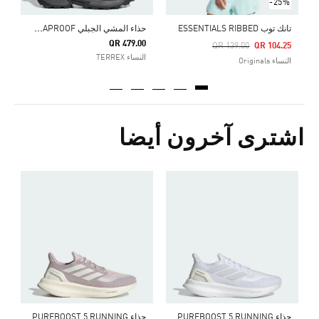
-25%
ح
ذاء المشي الجبلي TERREX EASTRAIL 3 CLIMAPROOF
تانك توب ESSENTIALS RIBBED
QR 479.00
Price Reduced From
To
QR 139.00
QR 104.25
النساء TERREX
النساء Originals
اشترى آخرون أيضا
ح
0
ا
حذاء PUREBOOST 5 RUNNING
حذاء PUREBOOST 5 RUNNING