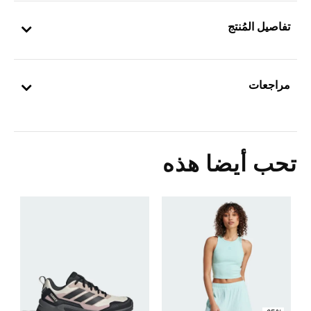
تفاصيل المُنتج
مراجعات
تحب أيضا هذه
Price Reduced From
To
0
ا