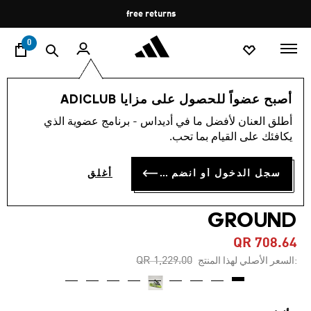
ا
Pause
free returns
promotion
rotation
0
الرجال
أحذية
أصبح عضواً للحصول على مزايا ADICLUB
أطلق العنان لأفضل ما في أديداس - برنامج عضوية الذي
4.7
(1546)
-40%
متوسط
يكافئك على القيام بما تحب.
قيمة
التقييم
حذاء PREDATOR ELITE FOLD-
هو
سجل الدخول أو انضم الآن
أغلق
4.7
OVER TONGUE FIRM
من
5
نجوم.
GROUND
Read
1546
QR 708.64
Reviews.
رابط
Price reduced from
to
QR 1,229.00
:السعر الأصلي لهذا المنتج
نفس
الصفحة.