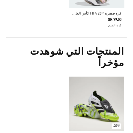
ك
رة صغيرة ™26 FIFA كأس العالم TRIONDA FINALS
QR 79.00
كرة القدم
المنتجات التي شوهدت
مؤخراً
-40%