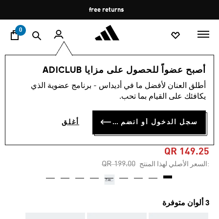
ا
Pause
free returns
promotion
rotation
0
الأطفال
أحذية
أصبح عضواً للحصول على مزايا ADICLUB
أطلق العنان لأفضل ما في أديداس - برنامج عضوية الذي
4.7
(118)
-25%
متوسط
يكافئك على القيام بما تحب.
قيمة
التقييم
حذاء BREAKNET LIFESTYLE
هو
سجل الدخول أو انضم الآن
أغلق
4.7
COURT LACE
من
5
نجوم.
QR 149.25
Read
Price reduced from
to
QR 199.00
:السعر الأصلي لهذا المنتج
118
Reviews.
رابط
نفس
الصفحة.
3 ألوان متوفرة