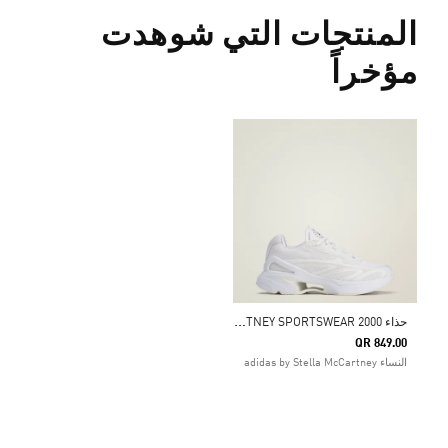
المنتجات التي شوهدت
مؤخراً
ح
ذاء ADIDAS BY STELLA MCCARTNEY SPORTSWEAR 2000
QR 849.00
النساء adidas by Stella McCartney