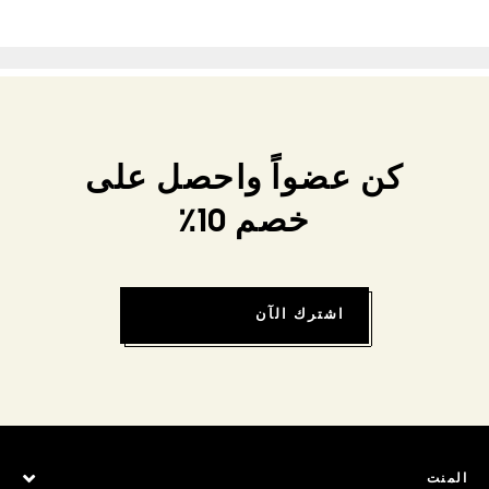
كن عضواً واحصل على
خصم 10٪
اشترك الآن
المنت