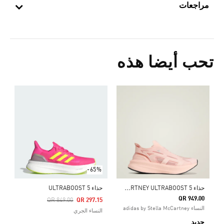
مراجعات
تحب أيضا هذه
0
ا
-65%
ح
ذاء ADIDAS BY STELLA MCCARTNEY ULTRABOOST 5
حذاء ULTRABOOST 5
QR 949.00
Price Reduced From
To
QR 849.00
QR 297.15
النساء adidas by Stella McCartney
النساء الجري
جديد