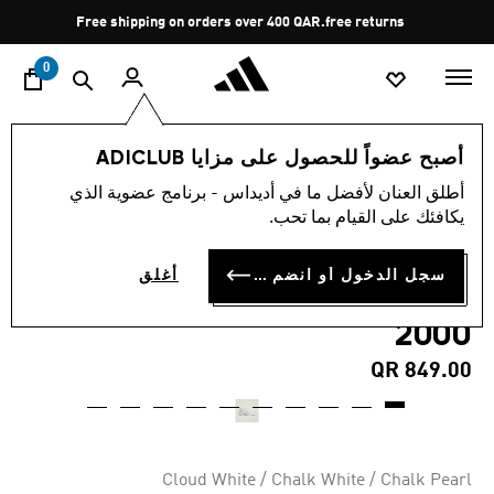
ا
Pause
Free shipping on orders over 400 QAR.
free returns
promotion
rotation
0
النساء
أحذية
أصبح عضواً للحصول على مزايا ADICLUB
أطلق العنان لأفضل ما في أديداس - برنامج عضوية الذي
4.3
(16)
متوسط
يكافئك على القيام بما تحب.
قيمة
حذاء ADIDAS BY STELLA
التقييم
هو
4.3
سجل الدخول أو انضم الآن
أغلق
MCCARTNEY SPORTSWEAR
من
5
2000
نجوم.
Read
16
QR 849.00
Reviews.
رابط
نفس
الصفحة.
Cloud White / Chalk White / Chalk Pearl