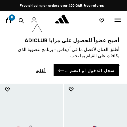
ا
Pause
Free shipping on orders over 400 QAR.
free returns
promotion
rotation
0
الأطفال
أحذية
أصبح عضواً للحصول على مزايا ADICLUB
أحذية
أطلق العنان لأفضل ما في أديداس - برنامج عضوية الذي
(920)
يكافئك على القيام بما تحب.
فلتر و صنف
صور كبيرة
سجل الدخول أو انضم الآن
أغلق