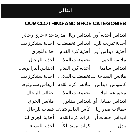
التالي
OUR CLOTHING AND SHOE CATEGORIES
اديداس أحذية أورجينالز
اديداس ريال مدريد
حذاء جري رجالي
أحذية تدريب للرجال
اديداس تخفيضات
أحذية سنيكرز بيضاء للرجال
أحذية اديداس أورجينال للنساء
أحذية كرة القدم للرجال
حذاء للجري
ملابس الجيم
تخفيضات الملابس للأطفال
أحذية للرجال
اديداس سامبا
أحذية كرة القدم
اديداس ألترا بوست
ملابس السباحة للرجال
تخفيضات الملابس الرياضية
أحذية سنيكرز بيضاء للرجال
كامبوس اديداس
ملابس كرة القدم
اديداس سوبرنوفا
مجموعة الملابس الرياضية
تخفيضات الملابس للرجال
حقائب للرجال
اديداس صنادل أورجينال للنساء
اديداس بيداتور
ملابس الجري
حمالات صدر رياضية
كأس العالم FIFA 26™
قبعات للرجال
اديداس قبعات أورجينال للرجال
كرات كرة القدم للرجال
أحذية الجري للنساء
بادل
كرات تريندا لكأس العالم FIFA 26™
أحذية للنساء