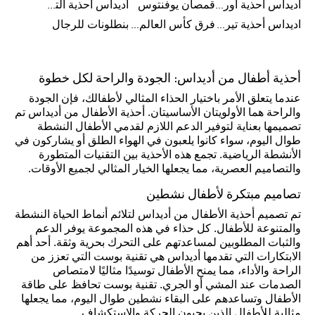
اديداس أحذية أورجينال للرجال
قمصان يوفنتوس
اديداس أحذية ألترا بوست للرجال
اديداس أحذية تيريكس
فرق كأس العالم FIFA 26™
بنطلونات للرجال
أحذية أطفال من أديداس: الجودة والراحة لكل خطوة
عندما يتعلق الأمر باختيار الحذاء المثالي لأطفالك، فإن الجودة
والراحة هما الأولويتان الأساسيتان. أحذية الأطفال من أديداس تم
تصميمها بعناية لتوفير الدعم اللازم لقدمي الأطفال النشطة
طوال اليوم، سواء كانوا يلعبون في الهواء الطلق أو يشاركون في
الأنشطة الرياضية. تجمع هذه الأحذية بين التقنيات المتطورة
والتصاميم العصرية، مما يجعلها الخيار المثالي لجميع الأوقات.
تصاميم مبتكرة لأطفال نشطين
تم تصميم أحذية الأطفال من أديداس لتلائم أنماط الحياة النشطة
والمتنوعة للأطفال. كل حذاء في هذه المجموعة يوفر الدعم
والثبات المطلوبين لمساعدتهم على التحرك بحرية وثقة. أحد أهم
الابتكارات التي تقدمها أديداس هي تقنية بوست التي تعزز من
الراحة والأداء، مما يمنح الأطفال توسيدًا مثاليًا لامتصاص
الصدمات عند المشي أو الجري. تقنية بوست تحافظ على طاقة
الأطفال وتساعدهم على البقاء نشطين طوال اليوم، مما يجعلها
مثالية للأطفال الذين يحبون الحركة والاستكشاف.