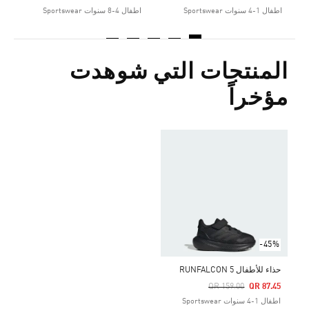
اطفال 1-4 سنوات Sportswear
اطفال 4-8 سنوات Sportswear
المنتجات التي شوهدت
مؤخراً
-45%
حذاء للأطفال RUNFALCON 5
Price Reduced From
To
QR 159.00
QR 87.45
اطفال 1-4 سنوات Sportswear