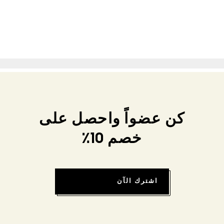
كن عضواً واحصل على
خصم 10٪
اشترك الآن