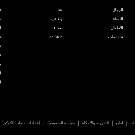
الرجال
عنا
ت
النساء
وظائف
ش
الأطفال
صحافة
ا
تخفيضات
adiClub
ت
نادي 
ق
م
ا
ا
نات
اطبع
الشروط والأحكام
سياسة الخصوصيّة
إعدادات ملفات الكوكيز