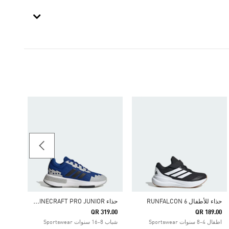
-60%
Price Reduced From
To
95.60
الرجال ginals
ح
ذاء ADIDAS MINECRAFT PRO JUNIOR
حذاء للأطفال RUNFALCON 6
QR 319.00
QR 189.00
اطفال 4-8 سنوات Sportswear
شباب 8-16 سنوات Sportswear