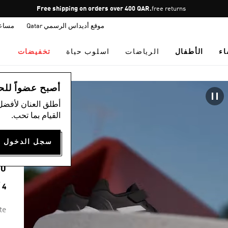
Pause
Free shipping on orders over 400 QAR.
free returns
promotion
موقع أديداس الرسمي Qatar
مساع
rotation
اء
الأطفال
الرياضات
اسلوب حياة
تخفيضات
ال
أصبح عضواً للحصول
أطلق العنان لأفضل
)
القيام بما تحب.
ح
5
00
4 ألوان متوفرة
te