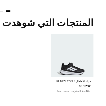
المنتجات التي شوهدت م
حذاء للأطفال RUNFALCON 5
QR 189.00
اطفال 4-8 سنوات Sportswear