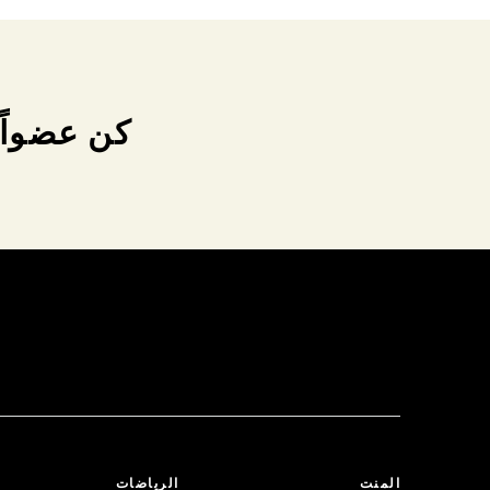
كن عضواً 
المنت
الرياضات