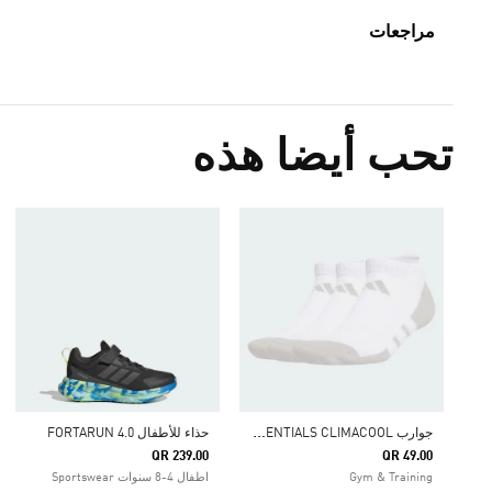
مراجعات
تحب أيضا هذه
ج
وارب ESSENTIALS CLIMACOOL قصّة منخفضة، 3 أزواج
حذاء للأطفال FORTARUN 4.0
QR 239.00
QR 49.00
Gym & Training
اطفال 4-8 سنوات Sportswear