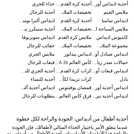
أحذية اديداس أورجينال للنساء
أحذية كرة القدم للرجال
حذاء للجري
ملابس الجيم
تخفيضات الملابس للأطفال
أحذية للرجال
اديداس سامبا
أحذية كرة القدم
اديداس ألترا بوست
ملابس السباحة للرجال
تخفيضات الملابس الرياضية
أحذية سنيكرز بيضاء للرجال
كامبوس اديداس
ملابس كرة القدم
اديداس سوبرنوفا
مجموعة الملابس الرياضية
تخفيضات الملابس للرجال
حقائب للرجال
اديداس صنادل أورجينال للنساء
اديداس بيداتور
ملابس الجري
حمالات صدر رياضية
كأس العالم FIFA 26™
قبعات للرجال
اديداس قبعات أورجينال للرجال
كرات كرة القدم للرجال
أحذية الجري للنساء
بادل
كرات تريندا لكأس العالم FIFA 26™
أحذية للنساء
اديداس أحذية أورجينال للرجال
قمصان يوفنتوس
اديداس أحذية ألترا بوست للرجال
اديداس أحذية تيريكس
فرق كأس العالم FIFA 26™
بنطلونات للرجال
أحذية أطفال من أديداس: الجودة والراحة لكل خطوة
عندما يتعلق الأمر باختيار الحذاء المثالي لأطفالك، فإن الجودة
والراحة هما الأولويتان الأساسيتان. أحذية الأطفال من أديداس تم