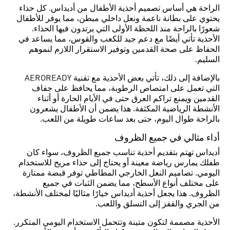
الراحة هي أساس تصميم أحذية الأطفال من أديداس. كل حذاء
يحتوي على بطانة ناعمة ونعل داخلي مبطن، مما يوفر للأطفال
شعورًا بالراحة منذ اللحظة الأولى التي يرتدون فيها الحذاء.
الأحذية تأتي أيضًا مع دعم جيد للكعب والقوس، مما يساعد في
الحفاظ على صحة القدمين وتوفير الاستقرار اللازم لنموهم
السليم.
بالإضافة إلى ذلك، تأتي بعض الأحذية مع تقنية AEROREADY
التي تعمل على امتصاص الرطوبة، مما يحافظ على جفاف
القدمين ويمنع تراكم العرق حتى في الأيام الحارة أو أثناء
الأنشطة الرياضية المكثفة. هذا يضمن أن الأطفال يشعرون
بالراحة طوال اليوم، حتى بعد ساعات طويلة من اللعب.
أداء مثالي في جميع الظروف
أديداس تهتم بتقديم أحذية تناسب جميع الظروف، سواء كان
طفلك يمارس رياضة معينة أو يحتاج إلى حذاء مريح للاستخدام
اليومي. تصاميم النعل الخارجي المطاطي توفر قبضة ممتازة
على مختلف أنواع الأسطح، مما يضمن الثبات في جميع
الظروف. هذا يجعل أحذية أديداس خيارًا مثاليًا لمختلف الأنشطة،
من الجري والقفز إلى التسلق واللعب.
الأحذية مصممة لتكون متينة وتتحمل الاستخدام اليومي المتكرر.