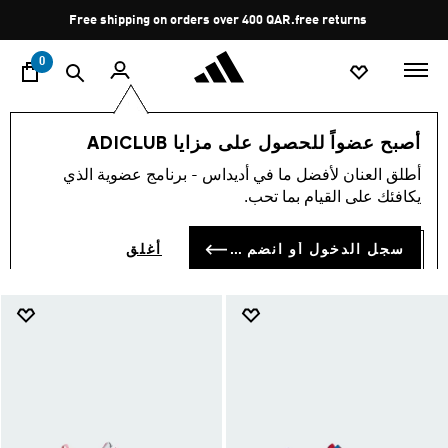
ا
Pause
Free shipping on orders over 400 QAR.
free returns
promotion
rotation
0
الأطفال
أحذية
أصبح عضواً للحصول على مزايا ADICLUB
أحذية
أطلق العنان لأفضل ما في أديداس - برنامج عضوية الذي
(908)
يكافئك على القيام بما تحب.
فلتر و صنف
صور كبيرة
سجل الدخول أو انضم الآن
أغلق