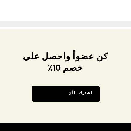
كن عضواً واحصل على
خصم 10٪
اشترك الآن