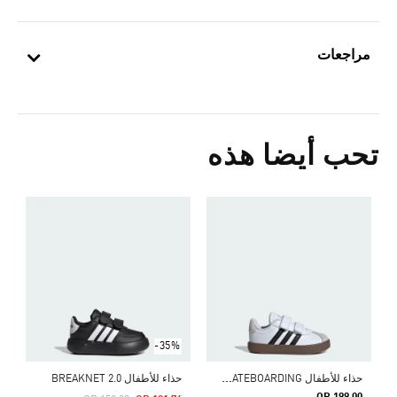
مراجعات
تحب أيضا هذه
ح
Price Reduced From
To
7
ا
-35%
ح
ذاء للأطفال VL COURT 3.0 SKATEBOARDING
حذاء للأطفال BREAKNET 2.0