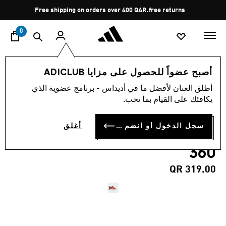
ا
Pause
Free shipping on orders over 400 QAR.
free returns
promotion
rotation
0
الأطفال
أحذية
أصبح عضواً للحصول على مزايا ADICLUB
أطلق العنان لأفضل ما في أديداس - برنامج عضوية الذي
4.8
(16)
متوسط
يكافئك على القيام بما تحب.
قيمة
حذاء للأطفال ADIDAS PIXAR
التقييم
هو
4.8
سجل الدخول أو انضم الآن
أغلق
CARS ADIFOM SUPERSTAR
من
5
360
نجوم.
Read
16
QR 319.00
Reviews.
رابط
نفس
الصفحة.