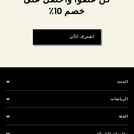
كن عضواً واحصل على
خصم 10٪
اشترك الآن
المنت
الرياضات
الفئة