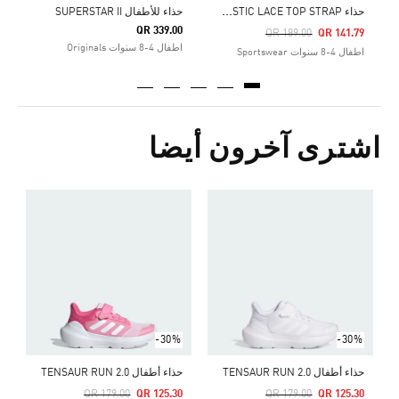
ح
ذاء RUNFALCON 3.0 ELASTIC LACE TOP STRAP
حذاء للأطفال SUPERSTAR II
QR 339.00
Price Reduced From
To
QR 189.00
QR 141.79
اطفال 4-8 سنوات Originals
اطفال 4-8 سنوات Sportswear
اشترى آخرون أيضا
ح
Price Reduced From
To
0
ش
-30%
-30%
حذاء أطفال TENSAUR RUN 2.0
حذاء أطفال TENSAUR RUN 2.0
Price Reduced From
To
Price Reduced From
To
QR 179.00
QR 125.30
QR 179.00
QR 125.30