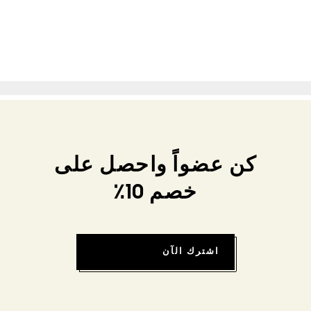
كن عضواً واحصل على
خصم 10٪
اشترك الآن