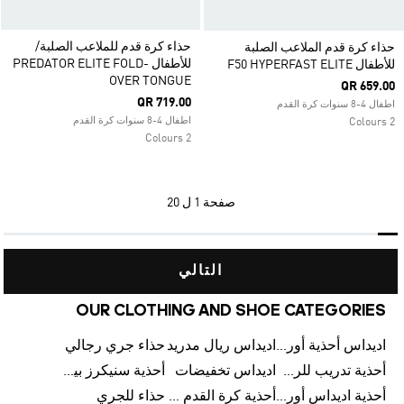
حذاء كرة قدم للملاعب الصلبة/
حذاء كرة قدم الملاعب الصلبة
للأطفال PREDATOR ELITE FOLD-
للأطفال F50 HYPERFAST ELITE
OVER TONGUE
QR 659.00
QR 719.00
اطفال 4-8 سنوات كرة القدم
اطفال 4-8 سنوات كرة القدم
2 Colours
2 Colours
صفحة
1 ل 20
التالي
OUR CLOTHING AND SHOE CATEGORIES
اديداس أحذية أورجينالز
اديداس ريال مدريد
حذاء جري رجالي
أحذية تدريب للرجال
اديداس تخفيضات
أحذية سنيكرز بيضاء للرجال
أحذية اديداس أورجينال للنساء
أحذية كرة القدم للرجال
حذاء للجري