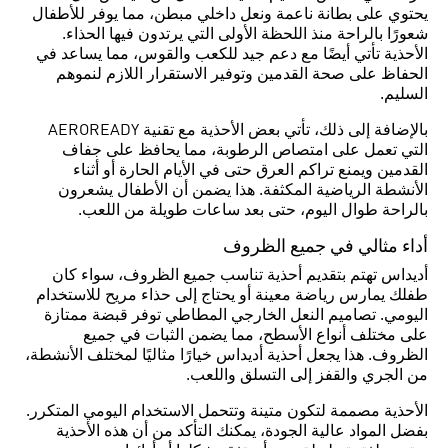
يحتوي على بطانة ناعمة ونعل داخلي مبطن، مما يوفر للأطفال
شعورًا بالراحة منذ اللحظة الأولى التي يرتدون فيها الحذاء.
الأحذية تأتي أيضًا مع دعم جيد للكعب والقوس، مما يساعد في
الحفاظ على صحة القدمين وتوفير الاستقرار اللازم لنموهم
السليم.
بالإضافة إلى ذلك، تأتي بعض الأحذية مع تقنية AEROREADY
التي تعمل على امتصاص الرطوبة، مما يحافظ على جفاف
القدمين ويمنع تراكم العرق حتى في الأيام الحارة أو أثناء
الأنشطة الرياضية المكثفة. هذا يضمن أن الأطفال يشعرون
بالراحة طوال اليوم، حتى بعد ساعات طويلة من اللعب.
أداء مثالي في جميع الظروف
أديداس تهتم بتقديم أحذية تناسب جميع الظروف، سواء كان
طفلك يمارس رياضة معينة أو يحتاج إلى حذاء مريح للاستخدام
اليومي. تصاميم النعل الخارجي المطاطي توفر قبضة ممتازة
على مختلف أنواع الأسطح، مما يضمن الثبات في جميع
الظروف. هذا يجعل أحذية أديداس خيارًا مثاليًا لمختلف الأنشطة،
من الجري والقفز إلى التسلق واللعب.
الأحذية مصممة لتكون متينة وتتحمل الاستخدام اليومي المتكرر.
بفضل المواد عالية الجودة، يمكنك التأكد من أن هذه الأحذية