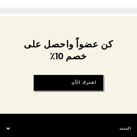
كن عضواً واحصل على
خصم 10٪
اشترك الآن
المنت