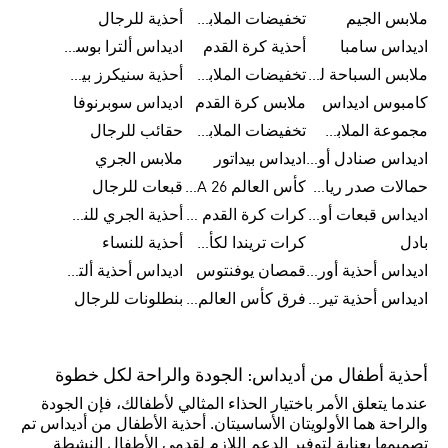
ملابس الجيم
تخفيضات الملابس للأطفال
أحذية للرجال
اديداس سامبا
أحذية كرة القدم
اديداس ألترا بوست
ملابس السباحة للرجال
تخفيضات الملابس الرياضية
أحذية سنيكرز بيضاء للرجال
كامبوس اديداس
ملابس كرة القدم
اديداس سوبرنوفا
مجموعة الملابس الرياضية
تخفيضات الملابس للرجال
حقائب للرجال
اديداس صنادل أورجينال للنساء
اديداس بيداتور
ملابس الجري
حمالات صدر رياضية
كأس العالم FIFA 26™
قبعات للرجال
اديداس قبعات أورجينال للرجال
كرات كرة القدم للرجال
أحذية الجري للنساء
بادل
كرات تريندا لكأس العالم FIFA 26™
أحذية للنساء
اديداس أحذية أورجينال للرجال
قمصان يوفنتوس
اديداس أحذية ألترا بوست للرجال
اديداس أحذية تيريكس
فرق كأس العالم FIFA 26™
بنطلونات للرجال
أحذية أطفال من أديداس: الجودة والراحة لكل خطوة
عندما يتعلق الأمر باختيار الحذاء المثالي لأطفالك، فإن الجودة
والراحة هما الأولويتان الأساسيتان. أحذية الأطفال من أديداس تم
تصميمها بعناية لتوفير الدعم اللازم لقدمي الأطفال النشطة