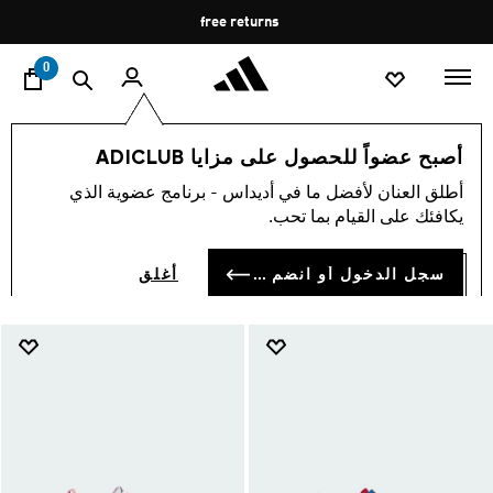
ا
Pause
free returns
promotion
rotation
0
الأطفال
أحذية
أصبح عضواً للحصول على مزايا ADICLUB
أحذية
أطلق العنان لأفضل ما في أديداس - برنامج عضوية الذي
(915)
يكافئك على القيام بما تحب.
فلتر و صنف
صور كبيرة
سجل الدخول أو انضم الآن
أغلق