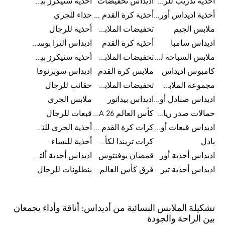
أحذية تدريب للرجال
اديداس تخفيضات
أحذية سنيكرز بيضاء للرجال
أحذية اديداس أورجينال للنساء
أحذية كرة القدم للرجال
حذاء للجري
ملابس الجيم
تخفيضات الملابس للأطفال
أحذية للرجال
اديداس سامبا
أحذية كرة القدم
اديداس ألترا بوست
ملابس السباحة للرجال
تخفيضات الملابس الرياضية
أحذية سنيكرز بيضاء للرجال
كامبوس اديداس
ملابس كرة القدم
اديداس سوبرنوفا
مجموعة الملابس الرياضية
تخفيضات الملابس للرجال
حقائب للرجال
اديداس صنادل أورجينال للنساء
اديداس بيداتور
ملابس الجري
حمالات صدر رياضية
كأس العالم FIFA 26™
قبعات للرجال
اديداس قبعات أورجينال للرجال
كرات كرة القدم للرجال
أحذية الجري للنساء
بادل
كرات تريندا لكأس العالم FIFA 26™
أحذية للنساء
اديداس أحذية أورجينال للرجال
قمصان يوفنتوس
اديداس أحذية ألترا بوست للرجال
اديداس أحذية تيريكس
فرق كأس العالم FIFA 26™
بنطلونات للرجال
تشكيلة الملابس النسائية من أديداس: أناقة وأداء يجمعان
بين الراحة والجودة