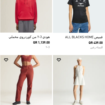
هودي Y-3 من كوردروي مخملي
قميص ALL BLACKS HOME
QR 1,139.00
QR 439.00
Y-3
النساء رغبي