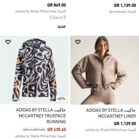
QR 849.00
QR 1,139.00
النساء adidas by Stella McCartney
النساء Sportswear
2 Colours
جديد
-60%
جاكيت ADIDAS BY STELLA
جاكيت ADIDAS BY STELLA
MCCARTNEY TRUEPACE
MCCARTNEY LINER
RUNNING
QR 1,139.00
Price Reduced From
To
QR 1,089.00
QR 435.60
النساء adidas by Stella McCartney
النساء adidas by Stella McCartney