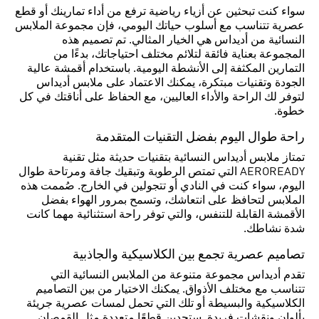
سواء كنت تبحثين عن أزياء رياضية ترفع من أداء تمارينك أو قطع
عصرية تتناسب مع أسلوب حياتك اليومي، فإن مجموعة الملابس
النسائية من أديداس هي الخيار المثالي. تم تصميم هذه
المجموعة بعناية فائقة لتلائم مختلف احتياجاتك، بدءًا من
التمارين المكثفة إلى الأنشطة اليومية. باستخدام أقمشة عالية
الجودة وتقنيات مبتكرة، يمكنك الاعتماد على ملابس أديداس
لتوفر لك الراحة والأداء العاليين، مع الحفاظ على أناقتك في كل
خطوة.
راحة طوال اليوم بفضل التقنيات المتقدمة
تمتاز ملابس أديداس النسائية بتقنيات حديثة مثل تقنية
AEROREADY التي تمتص الرطوبة وتبقيك جافة ومرتاحة طوال
اليوم، سواء كنت في النادي أو تتجولين في الخارج. صُممت هذه
الملابس لتحافظ على انتعاشك، وتسمح بمرور الهواء بفضل
الأقمشة القابلة للتنفس، والتي توفر راحة استثنائية مهما كانت
شدة نشاطك.
تصاميم عصرية تجمع بين الكلاسيكية والجاذبية
تقدم أديداس مجموعة متنوعة من الملابس النسائية التي
تتناسب مع مختلف الأذواق. يمكنك الاختيار من بين التصاميم
الكلاسيكية والبسيطة أو تلك التي تحمل لمسات عصرية جريئة
بألوان ونقشات فريدة. ستجدين قطعًا متعددة مثل القمصان