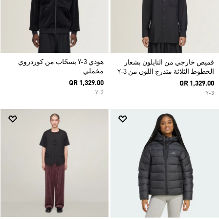
هودي Y-3 بسحّاب من كوردروي
قميص خارجي من النايلون بشعار
مخملي
الخطوط الثلاثة متدرج اللون من Y-3
QR 1,329.00
QR 1,329.00
Y-3
Y-3