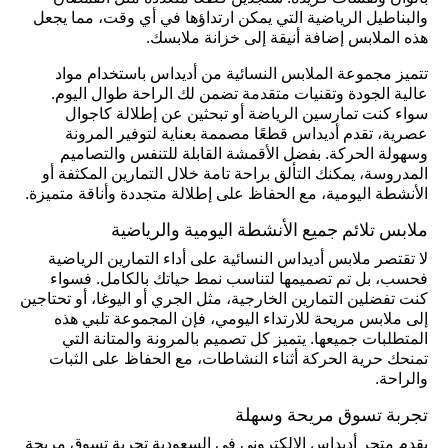
والبناطيل الرياضية التي يمكن ارتداؤها في أي وقت، مما يجعل
هذه الملابس إضافة أنيقة إلى خزانة ملابسك.
تتميز مجموعة الملابس النسائية من أديداس باستخدام مواد
عالية الجودة وتقنيات متقدمة تضمن لك الراحة طوال اليوم.
سواء كنت تمارسين الرياضة أو تبحثين عن إطلالة كاجوال
عصرية، تقدم أديداس قطعًا مصممة بعناية لتوفير المرونة
وسهولة الحركة. بفضل الأقمشة القابلة للتنفس والتصاميم
المدروسة، يمكنك التألق براحة تامة خلال التمارين المكثفة أو
الأنشطة اليومية، مع الحفاظ على إطلالة متجددة وأناقة متميزة.
ملابس تلائم جميع الأنشطة اليومية والرياضية
لا تقتصر ملابس أديداس النسائية على أداء التمارين الرياضية
فحسب، بل تم تصميمها لتناسب نمط حياتك بالكامل. فسواء
كنت تفضلين التمارين الخارجية، مثل الجري أو اليوغا، أو تحتاجين
إلى ملابس مريحة للارتداء اليومي، فإن المجموعة تلبي هذه
المتطلبات جميعها. يتميز كل تصميم بالمرونة والمتانة التي
تمنحك حرية الحركة أثناء النشاطات، مع الحفاظ على الثبات
والراحة.
تجربة تسوق مريحة وسهلة
يقدم متجر أديداس الإلكتروني في السعودية تجربة تسوق مريحة