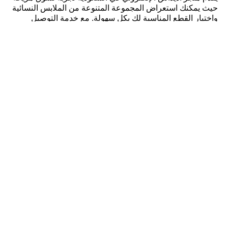
حيث يمكنك استعراض المجموعة المتنوعة من الملابس النسائية
واختيار القطع المناسبة لك بكل سهولة. مع خدمة التوصيل
المجاني وسهولة استبدال المقاسات، تضمن لك أديداس تجربة
تسوق خالية من المتاعب وراحة تامة، سواء كنت تتسوقين من
الرياض، جدة، أو أي مدينة أخرى في المملكة. اجعلي من ملابس
أديداس النسائية جزءًا من أسلوب حياتك، واستمتعي بتصاميم
تجمع بين الأداء والأناقة. انطلقي بثقة، وكوني مستعدة لتحقيق
أهدافك بأناقة وراحة، مع القطع المتعددة التي تقدمها أديداس
خصيصًا للنساء النشيطات والمتألقات في جميع جوانب حياتهن.
كن عضواً واحصل على
خصم 10٪