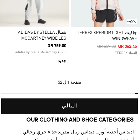
-45%
بنطال ADIDAS BY STELLA
جاكيت TERREX XPERIOR LIGHT
MCCARTNEY WIDE LEG
WINDWEAVE
QR 759.00
Price Reduced From
To
QR 659.00
QR 362.45
النساء adidas by Stella McCartney
النساء TERREX
جديد
صفحة
1 ل 52
التالي
OUR CLOTHING AND SHOE CATEGORIES
اديداس أحذية أورجينالز
اديداس ريال مدريد
حذاء جري رجالي