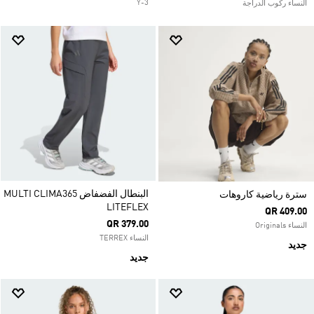
Y-3
النساء ركوب الدراجة
البنطال الفضفاض MULTI CLIMA365
سترة رياضية كاروهات
LITEFLEX
QR 409.00
QR 379.00
النساء Originals
النساء TERREX
جديد
جديد