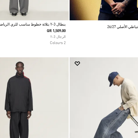
بنطال Y-3 بثلاثة خطوط مناسب للزي الرياضي
ي الأصلي 26/27
QR 1,509.00
Selected
الرجال Y-3
2 Colours