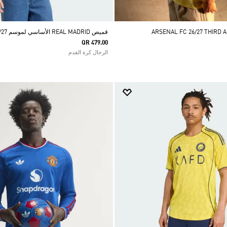
قميص REAL MADRID الأساسي لموسم 26/27
QR 479.00
الرجال كرة القدم