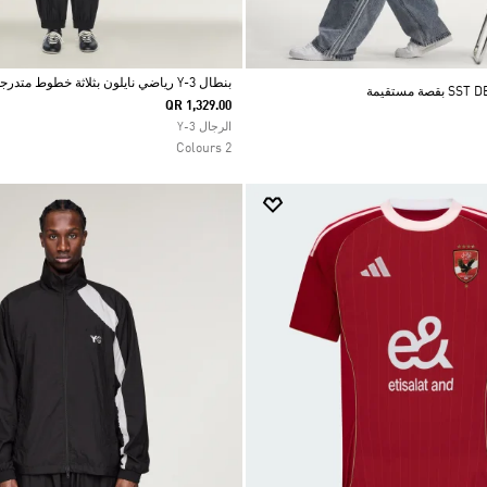
بنطال Y-3 رياضي نايلون بثلاثة خطوط متدرجة اللون
QR 1,329.00
Selected
الرجال Y-3
2 Colours