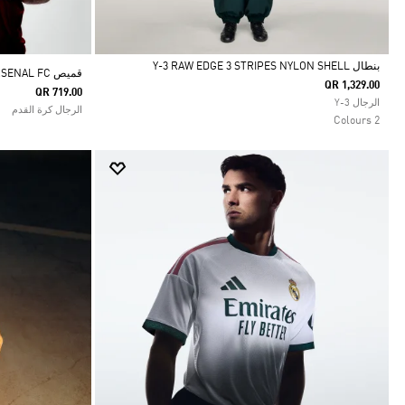
بنطال Y-3 RAW EDGE 3 STRIPES NYLON SHELL
قميص ARSENAL FC الأساسي الأصلي لموسم 26/27
QR 1,329.00
QR 719.00
Selected
الرجال Y-3
الرجال كرة القدم
2 Colours