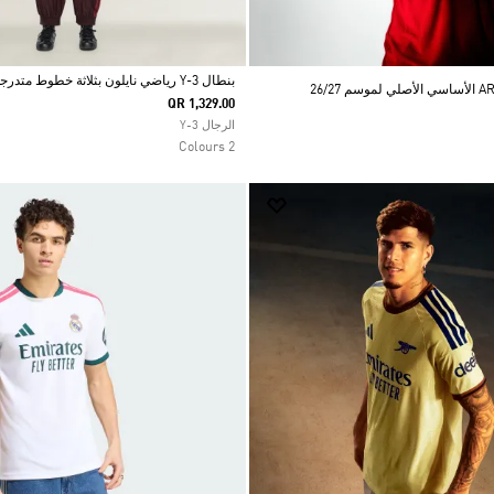
بنطال Y-3 رياضي نايلون بثلاثة خطوط متدرجة اللون
QR 1,329.00
Selected
الرجال Y-3
2 Colours