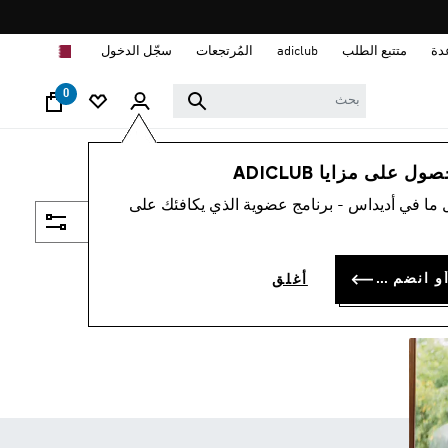
ا
دة
متتبع الطلب
adiclub
المُرتجعات
سجّل الدخول
0
 على مزايا ADICLUB
 ما في أديداس - برنامج عضوية الذي يكافئك على
فلتر و صنف
سجل الدخول أو انضم الآن
أغلق