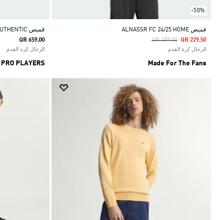
-50%
قميص ALNASSR FC 24/25 HOME
قميص AL NASSR FC 25/26 HOME AUTHENTIC
Price Reduced From
To
QR 659.00
QR 459.00
QR 229.50
الرجال كرة القدم
الرجال كرة القدم
 PRO PLAYERS
Made For The Fans