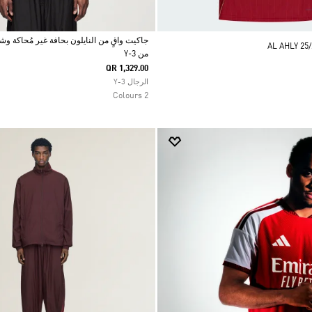
جاكيت واقٍ من النايلون بحافة غير مُحاكة وش
AL AHLY 25
من Y-3
Selected
QR 1,329.00
الرجال Y-3
2 Colours