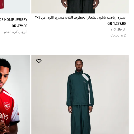
سترة رياضية نايلون بشعار الخطوط الثلاثة متدرج اللون من Y-3
/26 HOME JERSEY
QR 1,329.00
QR 479.00
Selected
الرجال Y-3
الرجال كرة القدم
2 Colours