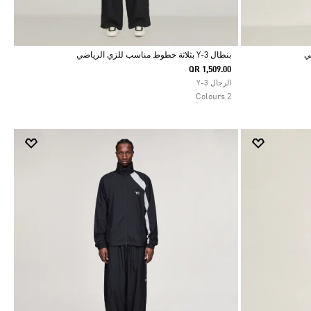
بنطال Y-3 بثلاثة خطوط مناسب للزي الرياضي
QR 1,509.00
Selected
الرجال Y-3
2 Colours