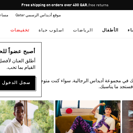
Pause
Free shipping on orders over 400 QAR.
free returns
promotion
موقع أديداس الرسمي Qatar
مساع
rotation
اء
الأطفال
الرياضات
اسلوب حياة
تخفيضات
أصبح عضواً للحصول
أطلق العنان لأفضل
القيام بما تحب.
ك في مجموعة أديداس الرجالية. سواء كنت متوجهًا إلى صالة
فستجد ما يناسبك.