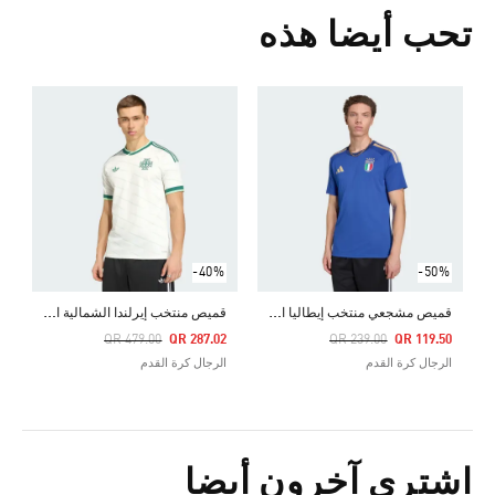
تحب أيضا هذه
-40%
-50%
ق
ميص مشجعي منتخب إيطاليا الأساسي لعام 2026
ق
ميص منتخب إيرلندا الشمالية الاحتياطي لعام 2026
Price Reduced From
To
Price Reduced From
To
QR 479.00
QR 287.02
QR 239.00
QR 119.50
الرجال كرة القدم
الرجال كرة القدم
اشترى آخرون أيضا