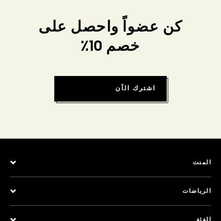
كن عضواً واحصل على
خصم 10٪
اشترك الآن
المنت
الرياضات
الفئة