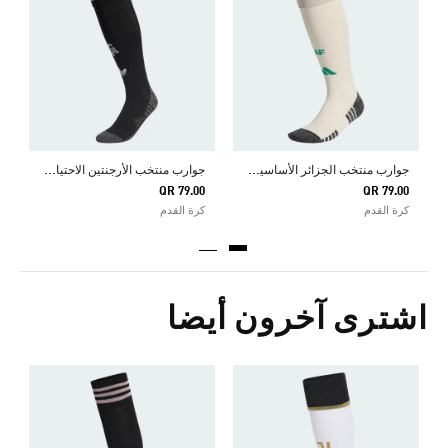
Price Reduced From
To
0
ك
ج
وارب منتخب الجزائر الأساسية لعام 2026
ج
وارب منتخب الأرجنتين الاحتياطي لعام 2026
QR 79.00
QR 79.00
كرة القدم
كرة القدم
اشترى آخرون أيضا
ج
0
ك