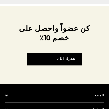
كن عضواً واحصل على
خصم 10٪
اشترك الآن
المنت