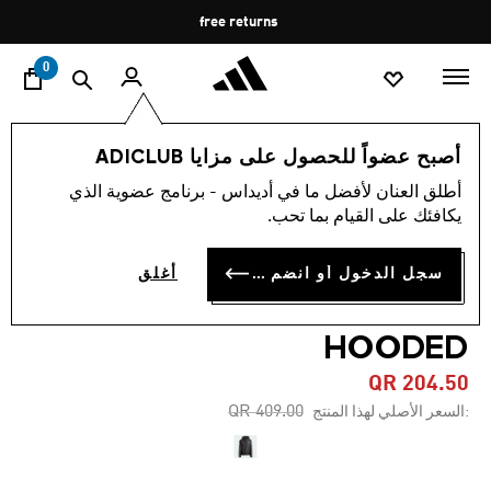
ا
Pause
free returns
promotion
rotation
0
النساء
الملابس
أصبح عضواً للحصول على مزايا ADICLUB
أطلق العنان لأفضل ما في أديداس - برنامج عضوية الذي
4.7
(39)
-50%
متوسط
يكافئك على القيام بما تحب.
قيمة
التقييم
جاكيت ESSENTIALS 3-
هو
سجل الدخول أو انضم الآن
أغلق
4.7
STRIPES INSULATED
من
5
نجوم.
HOODED
Read
39
QR 204.50
Reviews.
رابط
Price reduced from
to
QR 409.00
:السعر الأصلي لهذا المنتج
نفس
الصفحة.