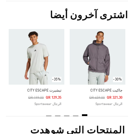
اشترى آخرون أيضا
ت
Price Reduced From
To
2
ا
-35%
-30%
جاكيت CITY ESCAPE
تيشيرت CITY ESCAPE
Price Reduced From
To
Price Reduced From
To
QR 199.00
QR 129.35
QR 459.00
QR 321.30
الرجال Sportswear
الرجال Sportswear
المنتجات التي شوهدت