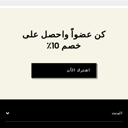
كن عضواً واحصل على
خصم 10٪
اشترك الآن
المنت