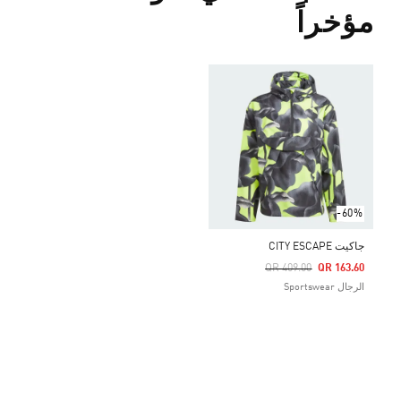
مؤخراً
-60%
جاكيت CITY ESCAPE
Price Reduced From
To
QR 409.00
QR 163.60
الرجال Sportswear