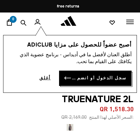
ا
Pause
free returns
promotion
rotation
0
النساء
الملابس
أصبح عضواً للحصول على مزايا ADICLUB
أطلق العنان لأفضل ما في أديداس - برنامج عضوية الذي
5.0
(2)
-30%
متوسط
يكافئك على القيام بما تحب.
قيمة
التقييم
جاكيت ADIDAS BY STELLA
هو
سجل الدخول أو انضم الآن
أغلق
5.0
MCCARTNEY X TERREX
من
5
نجوم.
TRUENATURE 2L
Read
2
QR 1,518.30
Reviews.
رابط
Price reduced from
to
QR 2,169.00
:السعر الأصلي لهذا المنتج
نفس
الصفحة.