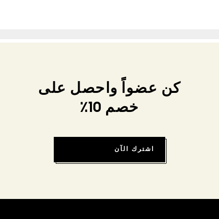
كن عضواً واحصل على
خصم 10٪
اشترك الآن