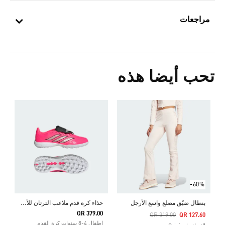
مراجعات
تحب أيضا هذه
0
ا
-60%
ح
ذاء كرة قدم ملاعب الترتان للأطفال PREDATOR LEAGUE FOLD-OVER TONGUE
بنطال ضيّق مضلع واسع الأرجل
QR 379.00
Price Reduced From
To
QR 319.00
QR 127.60
اطفال 4-8 سنوات كرة القدم