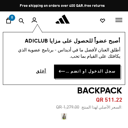
ا
Pause
Free shipping on orders over 400 QAR.
free returns
promotion
rotation
0
النساء
الملابس
أصبح عضواً للحصول على مزايا ADICLUB
أطلق العنان لأفضل ما في أديداس - برنامج عضوية الذي
-60%
يكافئك على القيام بما تحب.
جاكيت ADIDAS BY STELLA
سجل الدخول أو انضم الآن
أغلق
MCCARTNEY TRUENATURE
BACKPACK
QR 511.22
Price reduced from
to
QR 1,279.00
:السعر الأصلي لهذا المنتج