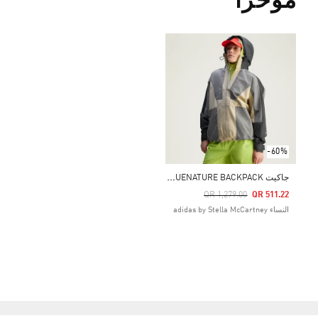
مؤخراً
-60%
ج
اكيت ADIDAS BY STELLA MCCARTNEY TRUENATURE BACKPACK
Price Reduced From
To
QR 1,279.00
QR 511.22
النساء adidas by Stella McCartney