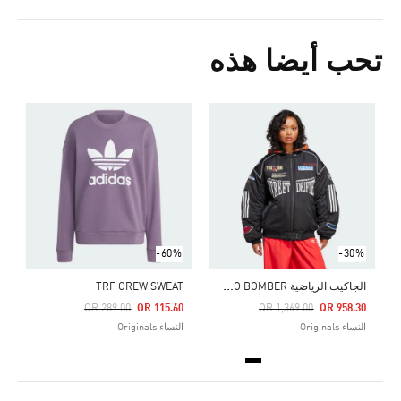
تحب أيضا هذه
Price Reduced From
To
9
ال
-60%
-30%
ا
لجاكيت الرياضية RASANT MOTO BOMBER
TRF CREW SWEAT
Price Reduced From
To
Price Reduced From
To
QR 289.00
QR 115.60
QR 1,369.00
QR 958.30
النساء Originals
النساء Originals