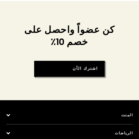
كن عضواً واحصل على
خصم 10٪
اشترك الآن
المنت
الرياضات