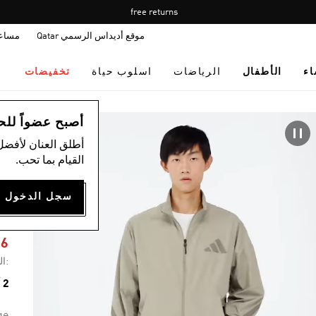
Pause
free returns
promotion
موقع أديداس الرسمي Qatar
مساع
rotation
اء
الأطفال
الرياضات
اسلوب حياة
تخفيضات
ال
أصبح عضواً للحصول
أطلق العنان لأفضل
القيام بما تحب.
N
16
:ال
2 ألوان متوفرة