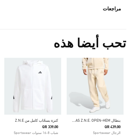
مراجعات
تحب أيضا هذه
ب
نطال ADIDAS Z.N.E. OPEN-HEM
كنزة بسحّاب كامل من Z.N.E
QR 339.00
QR 439.00
الرجال Sportswear
شباب 8-16 سنوات Sportswear