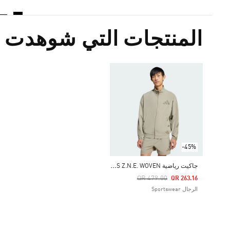
المنتجات التي شوهدت م
-45%
ج
اكيت رياضية ADIDAS Z.N.E. WOVEN
Price Reduced From
To
QR 479.00
QR 263.16
الرجال Sportswear