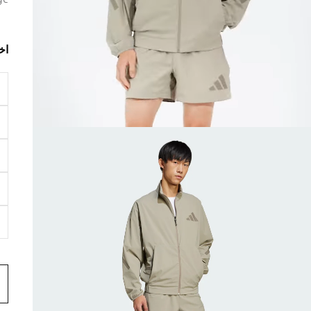
ge
اخ