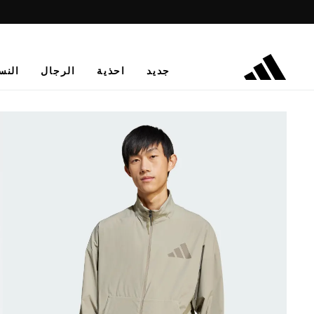
جديد
احذية
الرجال
النس