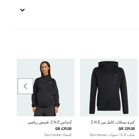
-60%
كنزة بسحّاب كامل من Z.N.E
أديداس Z.N.E. قميص رياضي
QR 439.00
QR 339.00
91.22
شباب 8-16 سنوات Sportswear
النساء Sportswear
الرجال rtswear