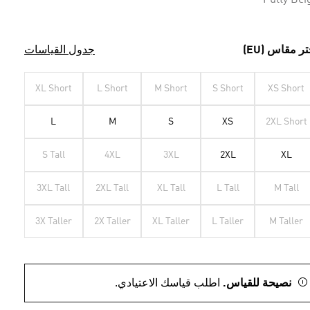
Putty Bei
تر مقاس (EU)
جدول القياسات
XL Short
L Short
M Short
S Short
XS Short
L
M
S
XS
2XL Short
S Tall
4XL
3XL
2XL
XL
3XL Tall
2XL Tall
XL Tall
L Tall
M Tall
3X Taller
2X Taller
XL Taller
L Taller
M Taller
نصيحة للقياس.
اطلب قياسك الاعتيادي.