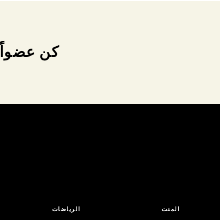
كن عضواً 
المنت
الرياضات