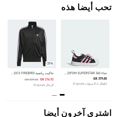
تحب أيضا هذه
ح
0
ا
-35%
ح
ذاء ADIDAS DISNEY ADIFOM SUPERSTAR 360
ج
اكيت رياضية ADICOLOR CLASSICS FIREBIRD
QR 379.00
Price Reduced From
To
QR 359.00
QR 216.92
اطفال 4-8 سنوات Originals
الرجال Originals
اشترى آخرون أيضا