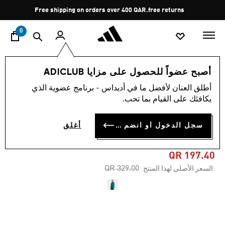
ا
Pause
Free shipping on orders over 400 QAR.
free returns
promotion
rotation
0
النساء
الملابس
أصبح عضواً للحصول على مزايا ADICLUB
أطلق العنان لأفضل ما في أديداس - برنامج عضوية الذي
4.7
(401)
-40%
متوسط
يكافئك على القيام بما تحب.
قيمة
التقييم
جاكيت رياضية ADICOLOR
هو
سجل الدخول أو انضم الآن
أغلق
4.7
CLASSICS FIREBIRD
من
5
نجوم.
QR 197.40
Read
Price reduced from
to
QR 329.00
:السعر الأصلي لهذا المنتج
401
Reviews.
رابط
نفس
الصفحة.