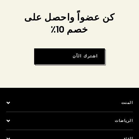
كن عضواً واحصل على
خصم 10٪
اشترك الآن
المنت
الرياضات