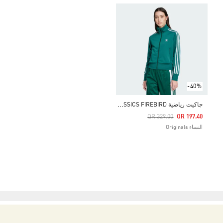
-40%
ج
اكيت رياضية ADICOLOR CLASSICS FIREBIRD
Price Reduced From
To
QR 329.00
QR 197.40
النساء Originals