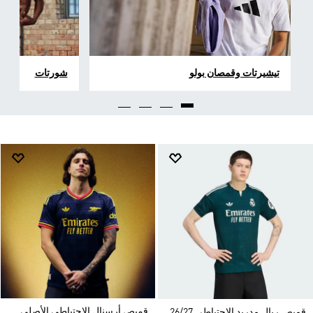
تيشيرتات وقمصان بولو
شورتات
قميص أرسنال الاحتياطي الأصلي
قميص ريال مدريد الاحتياطي 26/27