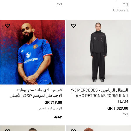
Y-3
Y-3
2 Colours
قميص نادي مانشستر يونايتد
البنطال الرياضي Y-3 MERCEDES -
الاحتياطي لموسم 26/27 الأصلي
AMG PETRONAS FORMULA 1
TEAM
QR 719.00
QR 1,329.00
الرجال كرة القدم
Y-3
جديد