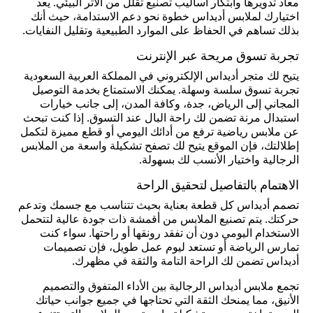
معاد تدويرها وابتكار أساليب تصنيع تقلل من الأثر البيئي. يعد
اختيارك لملابس أديداس خطوة نحو دعم الاستدامة، حيث أنك
بذلك تساهم في الحفاظ على الموارد الطبيعية وتقليل النفايات.
تجربة تسوق مريحة عبر الإنترنت
يتيح لك متجر أديداس الإلكتروني في المملكة العربية السعودية
تجربة تسوق سلسة وسهلة. يمكنك الاستمتاع بخدمة التوصيل
المجاني إلى الرياض، جدة، وكافة المدن، إلى جانب خيارات
استبدال مرنة تضمن لك راحة البال عند التسوق. إذا كنت تبحث
عن ملابس رياضية ترفع من أدائك اليومي أو قطع مميزة لتكمل
إطلالتك، فإن الموقع يتيح لك تصفح تشكيلة واسعة من الملابس
الرجالية واختيار الأنسب لك بسهولة.
الاهتمام بالتفاصيل لتحقيق الراحة
تصمم أديداس كل قطعة بعناية بحيث تتناسب مع جسمك وتدعم
حركتك. يتم تصنيع الملابس من أقمشة ذات جودة عالية لتتحمل
الاستخدام اليومي دون أن تفقد رونقها أو راحتها. سواء كنت
تمارس الرياضة أو تستعد ليوم عمل طويل، فإن تصميمات
أديداس تضمن لك الراحة التامة والثقة في مظهرك.
تجمع ملابس أديداس الرجالية بين الأداء المتفوق والتصميم
الأنيق، مما يمنحك الثقة التي تحتاجها في جميع جوانب حياتك