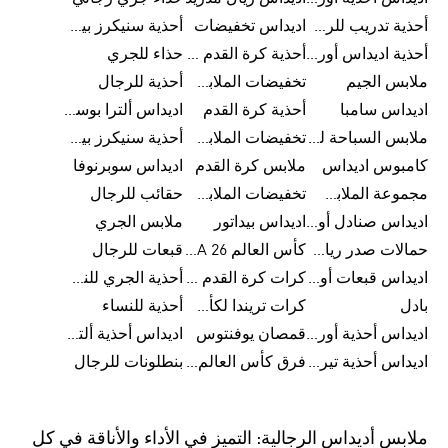
أحذية تدريب للرجال
اديداس تخفيضات
أحذية سنيكرز بيضاء للرجال
أحذية اديداس أورجينال للنساء
أحذية كرة القدم للرجال
حذاء للجري
ملابس الجيم
تخفيضات الملابس للأطفال
أحذية للرجال
اديداس سامبا
أحذية كرة القدم
اديداس ألترا بوست
ملابس السباحة للرجال
تخفيضات الملابس الرياضية
أحذية سنيكرز بيضاء للرجال
كامبوس اديداس
ملابس كرة القدم
اديداس سوبرنوفا
مجموعة الملابس الرياضية
تخفيضات الملابس للرجال
حقائب للرجال
اديداس صنادل أورجينال للنساء
اديداس بيداتور
ملابس الجري
حمالات صدر رياضية
كأس العالم FIFA 26™
قبعات للرجال
اديداس قبعات أورجينال للرجال
كرات كرة القدم للرجال
أحذية الجري للنساء
بادل
كرات تريندا لكأس العالم FIFA 26™
أحذية للنساء
اديداس أحذية أورجينال للرجال
قمصان يوفنتوس
اديداس أحذية ألترا بوست للرجال
اديداس أحذية تيريكس
فرق كأس العالم FIFA 26™
بنطلونات للرجال
ملابس أديداس الرجالية: التميز في الأداء والأناقة في كل