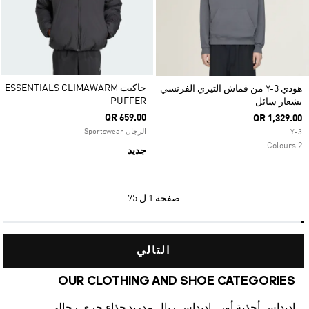
جاكيت ESSENTIALS CLIMAWARM
هودي Y-3 من قماش التيري الفرنسي
PUFFER
بشعار سائل
QR 659.00
QR 1,329.00
الرجال Sportswear
Y-3
2 Colours
جديد
صفحة
1 ل 75
التالي
OUR CLOTHING AND SHOE CATEGORIES
اديداس أحذية أورجينالز
اديداس ريال مدريد
حذاء جري رجالي