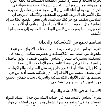
تجربة استخدام ممتازة. تتميز الأقمشة المستخدمة بخفة الوزن
والمرونة، مما يسمح لك بالتحرك بسهولة وسلاسة سواء في
الحياة اليومية أو أثناء التمارين الرياضية. تضمن تفاصيل صغيرة
مثل الأشرطة المرنة، الجيوب المخفية، والأكمام المريحة أن
الملابس تتكيف مع حركتك بسلاسة. تأتي بعض القطع أيضًا بمزايا
إضافية مثل الجيوب القابلة للتمدد لحمل الهواتف أو الأدوات
الصغيرة، مما يضيف مزيدًا من الوظائف العملية إلى تصميماتها
الأنيقة.
تصاميم تجمع بين الكلاسيكية والحداثة
تلتزم أديداس بتقديم تصاميم تناسب مختلف الأذواق، مع تنوع
ملحوظ بين التصاميم الكلاسيكية والعصرية. يمكنك أن تجد في
التشكيلة تيشيرتات بشعار أديداس الشهير، قمصان بولو، بناطيل
رياضية، وأطقم تدريبية، لتتناسب مع الإطلالات الرياضية
والكاجوال. هناك أيضًا قطع خارجية، مثل السترات والجاكيتات،
التي تضيف لمسة من الأناقة إلى أي إطلالة. تعتمد أديداس في
تصميماتها على الألوان الكلاسيكية والجريئة، بحيث يتمكن الجميع
من التعبير عن أسلوبهم الشخصي.
الاستدامة في الأقمشة والمواد
تلتزم أديداس بالمساهمة في حماية البيئة من خلال اعتماد المواد
المستدامة في تصنيع ملابسها. تشمل هذه الجهود استخدام مواد