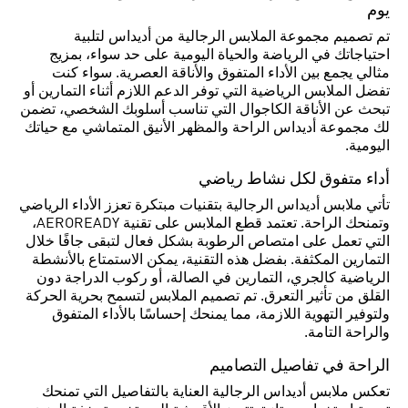
يوم
تم تصميم مجموعة الملابس الرجالية من أديداس لتلبية
احتياجاتك في الرياضة والحياة اليومية على حد سواء، بمزيج
مثالي يجمع بين الأداء المتفوق والأناقة العصرية. سواء كنت
تفضل الملابس الرياضية التي توفر الدعم اللازم أثناء التمارين أو
تبحث عن الأناقة الكاجوال التي تناسب أسلوبك الشخصي، تضمن
لك مجموعة أديداس الراحة والمظهر الأنيق المتماشي مع حياتك
اليومية.
أداء متفوق لكل نشاط رياضي
تأتي ملابس أديداس الرجالية بتقنيات مبتكرة تعزز الأداء الرياضي
وتمنحك الراحة. تعتمد قطع الملابس على تقنية AEROREADY،
التي تعمل على امتصاص الرطوبة بشكل فعال لتبقى جافًا خلال
التمارين المكثفة. بفضل هذه التقنية، يمكن الاستمتاع بالأنشطة
الرياضية كالجري، التمارين في الصالة، أو ركوب الدراجة دون
القلق من تأثير التعرق. تم تصميم الملابس لتسمح بحرية الحركة
ولتوفير التهوية اللازمة، مما يمنحك إحساسًا بالأداء المتفوق
والراحة التامة.
الراحة في تفاصيل التصاميم
تعكس ملابس أديداس الرجالية العناية بالتفاصيل التي تمنحك