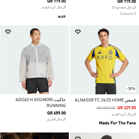
QR 719.00
QR 719.00
الرجال كرة القدم
الرجال Originals
2 Colours
جديد
-50%
جاكيت ADI365 H.KOUMORI
قميص ALNASSR FC 24/25 HOME
RUNNING
Price Reduced From
To
QR 459.00
QR 229.50
QR 659.00
الرجال كرة القدم
الرجال الجري
Made For The Fans