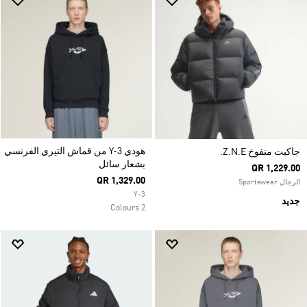
هودي Y-3 من قماش التيري الفرنسي
جاكيت منفوخ Z.N.E.
بشعار سائل
QR 1,229.00
QR 1,329.00
الرجال Sportswear
Y-3
جديد
2 Colours