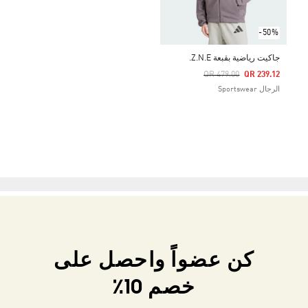
-50%
جاكيت رياضية بقبعة Z.N.E.
Price Reduced From
To
QR 479.00
QR 239.12
الرجال Sportswear
كن عضواً واحصل على
خصم 10٪