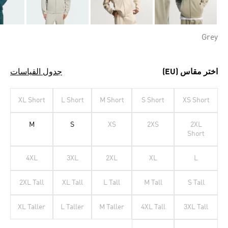
Grey
اختر مقاس (EU)
جدول القياسات
XL Short
L Short
M Short
S Short
XS Short
M
S
XS
2XS
2XL
Short
4XL
3XL
2XL
XL
L
2XL Tall
XL Tall
L Tall
M Tall
S Tall
XL Taller
L Taller
M Taller
4XL Tall
3XL Tall