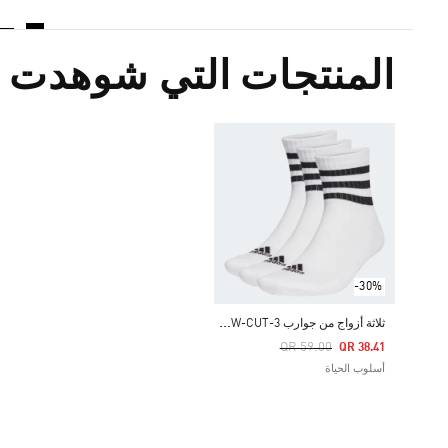
المنتجات التي شوهدت م
-30%
ث
لاثة أزواج من جوارب 3-STRIPES CUSHIONED SPORTSWEAR LOW-CUT
Price Reduced From
To
QR 59.00
QR 38.41
أسلوب الحياة