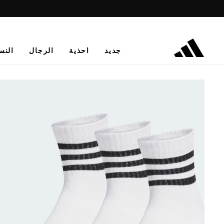
جديد
احذية
الرجال
النس