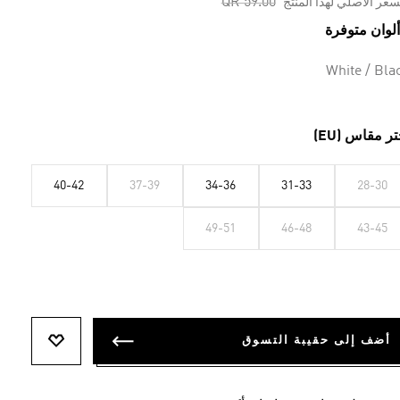
Price reduced from
to
QR 59.00
سعر الأصلي لهذا المنتج
White / Bla
تر مقاس (EU)
40-42
37-39
34-36
31-33
28-30
49-51
46-48
43-45
أضف إلى حقيبة التسوق
أضف إلى ل