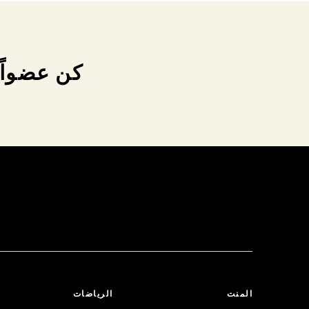
كن عضواً 
المنت
الرياضات