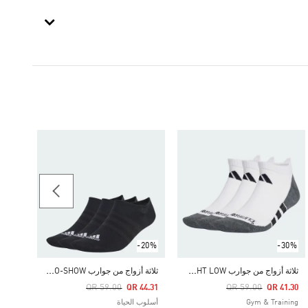
-20%
Price Reduced From
To
44.31
أسلوب 
-20%
-30%
ث
لاثة أزواج من جوارب PERFORMANCE CLIMACOOL THIN AND LIGHT LOW
ث
لاثة أزواج من جوارب THIN AND LIGHT NO-SHOW
Price Reduced From
To
Price Reduced From
To
QR 59.00
QR 59.00
QR 44.31
QR 41.30
Gym & Training
أسلوب الحياة