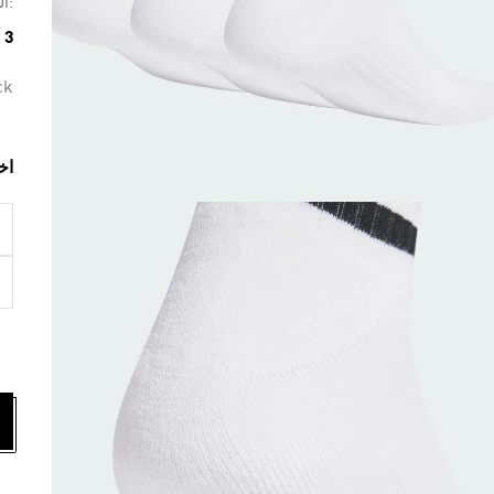
:ال
3 ألوان متوفرة
ck
اخ