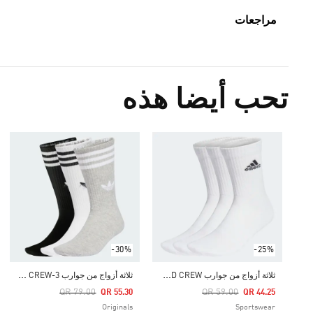
مراجعات
تحب أيضا هذه
-30%
-25%
ث
لاثة أزواج من جوارب CUSHIONED CREW
ث
لاثة أزواج من جوارب 3-STRIPES HIGH CREW
Price Reduced From
To
Price Reduced From
To
QR 79.00
QR 59.00
QR 55.30
QR 44.25
Originals
Sportswear