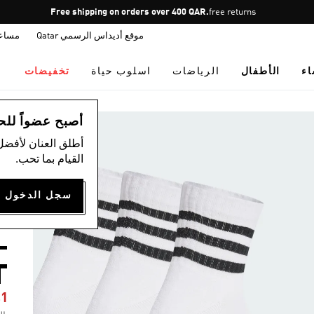
Pause
Free shipping on orders over 400 QAR.
free returns
promotion
موقع أديداس الرسمي Qatar
مساع
rotation
اء
الأطفال
الرياضات
اسلوب حياة
تخفيضات
أس
أصبح عضواً للحصول
أطلق العنان لأفضل
القيام بما تحب.
D
-
T
41