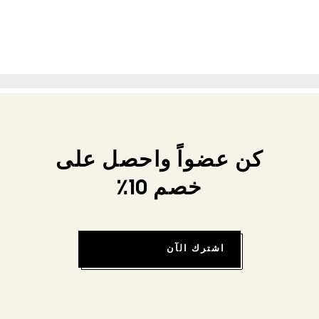
كن عضواً واحصل على
خصم 10٪
اشترك الآن