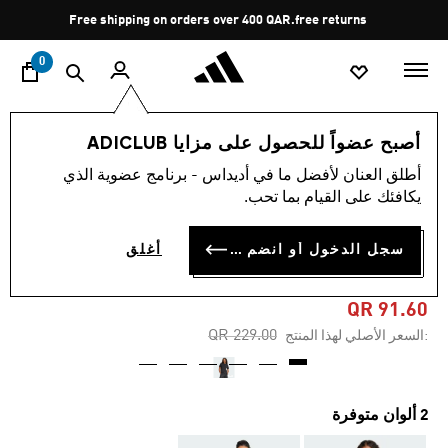
ا
Pause
Free shipping on orders over 400 QAR.
free returns
promotion
rotation
0
النساء
الملابس
أصبح عضواً للحصول على مزايا ADICLUB
أطلق العنان لأفضل ما في أديداس - برنامج عضوية الذي
-60%
يكافئك على القيام بما تحب.
تيشيرت TREFOIL SERIES
سجل الدخول أو انضم الآن
أغلق
SPORTS CLUB LOOSE
QR 91.60
Price reduced from
to
QR 229.00
:السعر الأصلي لهذا المنتج
2 ألوان متوفرة