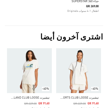
حذاء SUPERSTAR 360
QR 269.00
اطفال 1-4 سنوات Originals
اشترى آخرون أيضا
Price Reduced From
To
0
ا
-60%
-60%
ت
يشيرت TREFOIL SERIES SPORTS CLUB LOOSE
ت
يشيرت TREFOIL SERIES ISLAND CLUB LOOSE
Price Reduced From
To
Price Reduced From
To
QR 229.00
QR 91.60
QR 229.00
QR 91.60