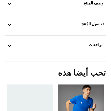
وصف المنتج
تفاصيل المُنتج
مراجعات
تحب أيضا هذه
ت
Price Reduced From
To
0
ا