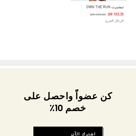
تيشيرت OWN THE RUN
Price Reduced From
To
QR 159.00
QR 103.35
الرجال الجري
كن عضواً واحصل على
خصم 10٪
اشترك الآن