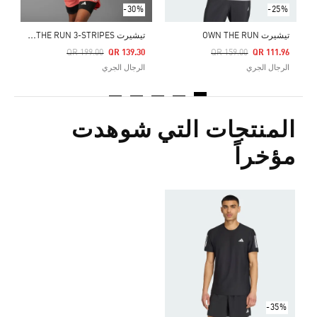
-30%
-25%
ت
يشيرت OWN THE RUN 3-STRIPES
تيشيرت OWN THE RUN
Price Reduced From
To
Price Reduced From
To
QR 199.00
QR 139.30
QR 159.00
QR 111.96
الرجال الجري
الرجال الجري
المنتجات التي شوهدت
مؤخراً
-35%