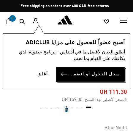
ا
Pause
Free shipping on orders over 400 QAR.
free returns
promotion
rotation
0
الرجال
الملابس
أصبح عضواً للحصول على مزايا ADICLUB
أطلق العنان لأفضل ما في أديداس - برنامج عضوية الذي
5.0
(20)
-30%
متوسط
يكافئك على القيام بما تحب.
قيمة
التقييم
تيشيرت MARVEL سبايدرمان
هو
سجل الدخول أو انضم الآن
أغلق
5.0
من أديداس
من
5
نجوم.
QR 111.30
Read
Price reduced from
to
QR 159.00
:السعر الأصلي لهذا المنتج
20
Reviews.
رابط
نفس
الصفحة.
Blue Night