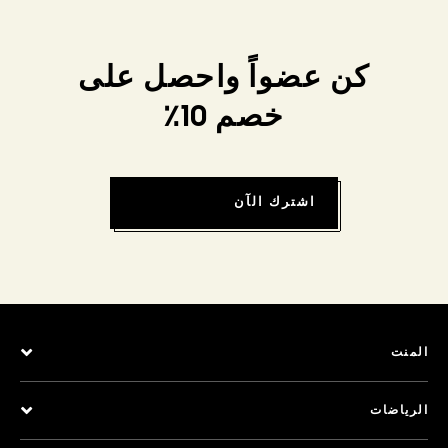
كن عضواً واحصل على
خصم 10٪
اشترك الآن
المنت
الرياضات