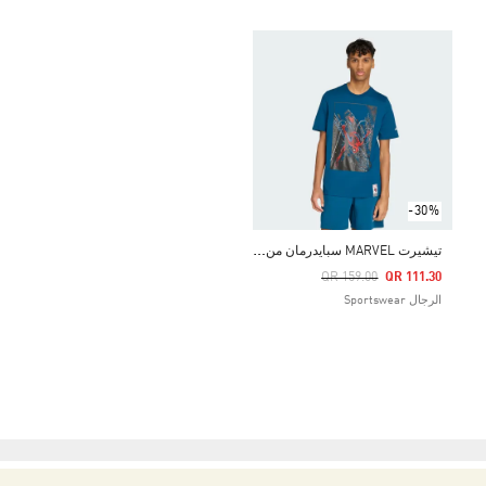
-30%
ت
يشيرت MARVEL سبايدرمان من أديداس
Price Reduced From
To
QR 159.00
QR 111.30
الرجال Sportswear