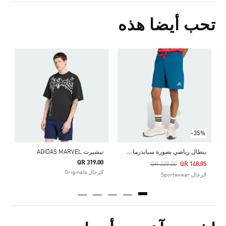
تحب أيضا هذه
0
ا
-35%
ب
نطال رياضي بصورة سبايدرمان MARVEL من أديداس
تيشيرت ADIDAS MARVEL
QR 319.00
Price Reduced From
To
QR 229.00
QR 148.85
الرجال Originals
الرجال Sportswear