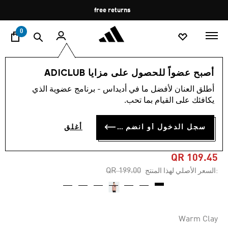
ا
Pause
free returns
promotion
rotation
0
الرجال
الملابس
أصبح عضواً للحصول على مزايا ADICLUB
أطلق العنان لأفضل ما في أديداس - برنامج عضوية الذي
5.0
(1)
-45%
متوسط
يكافئك على القيام بما تحب.
قيمة
التقييم
تيشيرت LENS ELEVATED
هو
سجل الدخول أو انضم الآن
أغلق
5.0
POCKET GRAPHIC
من
5
نجوم.
QR 109.45
Read
Price reduced from
to
QR 199.00
:السعر الأصلي لهذا المنتج
a
Review.
رابط
نفس
الصفحة.
Warm Clay