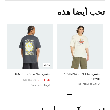
تحب أيضا هذه
Price Reduced From
To
0
ا
-30%
ت
يشيرت DOODLE KAYAKING GRAPHIC
تيشيرت 80S PREM GFX NC
QR 189.00
Price Reduced From
To
QR 159.00
QR 111.30
الرجال Sportswear
الرجال Originals