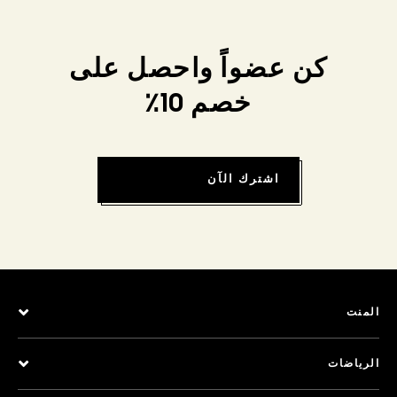
كن عضواً واحصل على
خصم 10٪
اشترك الآن
المنت
الرياضات