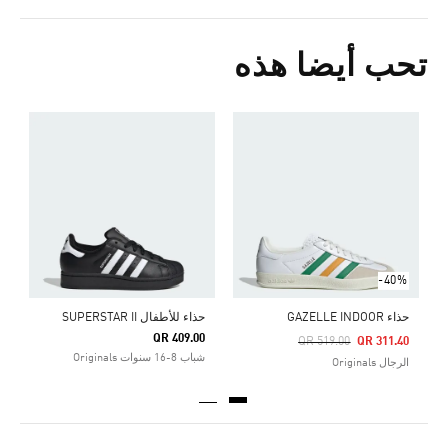
تحب أيضا هذه
ح
0
ا
-40%
حذاء GAZELLE INDOOR
حذاء للأطفال SUPERSTAR II
QR 409.00
Price Reduced From
To
QR 519.00
QR 311.40
شباب 8-16 سنوات Originals
الرجال Originals