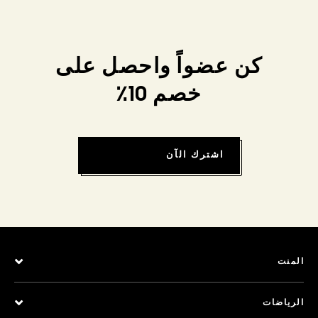
كن عضواً واحصل على
خصم 10٪
اشترك الآن
المنت
الرياضات