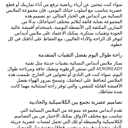
سواء كنت تبحثين عن أزياء رياضية ترفع من أداء تمارينك أو قطع
عصرية تتناسب مع أسلوب حياتك اليومي، فإن مجموعة الملابس
النسائية من أديداس هي الخيار المثالي. تم تصميم هذه
المجموعة بعناية فائقة لتلائم مختلف احتياجاتك، بدءًا من
التمارين المكثفة إلى الأنشطة اليومية. باستخدام أقمشة عالية
الجودة وتقنيات مبتكرة، يمكنك الاعتماد على ملابس أديداس
لتوفر لك الراحة والأداء العاليين، مع الحفاظ على أناقتك في كل
خطوة.
راحة طوال اليوم بفضل التقنيات المتقدمة
تمتاز ملابس أديداس النسائية بتقنيات حديثة مثل تقنية
AEROREADY التي تمتص الرطوبة وتبقيك جافة ومرتاحة طوال
اليوم، سواء كنت في النادي أو تتجولين في الخارج. صُممت هذه
الملابس لتحافظ على انتعاشك، وتسمح بمرور الهواء بفضل
الأقمشة القابلة للتنفس، والتي توفر راحة استثنائية مهما كانت
شدة نشاطك.
تصاميم عصرية تجمع بين الكلاسيكية والجاذبية
تقدم أديداس مجموعة متنوعة من الملابس النسائية التي
تتناسب مع مختلف الأذواق. يمكنك الاختيار من بين التصاميم
الكلاسيكية والبسيطة أو تلك التي تحمل لمسات عصرية جريئة
بألوان ونقشات فريدة. ستجدين قطعًا متعددة مثل القمصان