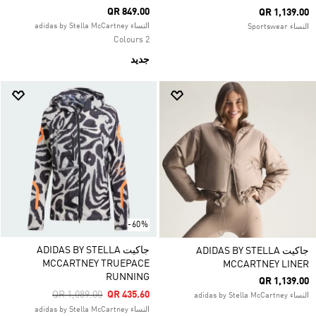
QR 849.00
QR 1,139.00
النساء adidas by Stella McCartney
النساء Sportswear
2 Colours
جديد
-60%
جاكيت ADIDAS BY STELLA
جاكيت ADIDAS BY STELLA
MCCARTNEY TRUEPACE
MCCARTNEY LINER
RUNNING
QR 1,139.00
Price Reduced From
To
QR 1,089.00
QR 435.60
النساء adidas by Stella McCartney
النساء adidas by Stella McCartney