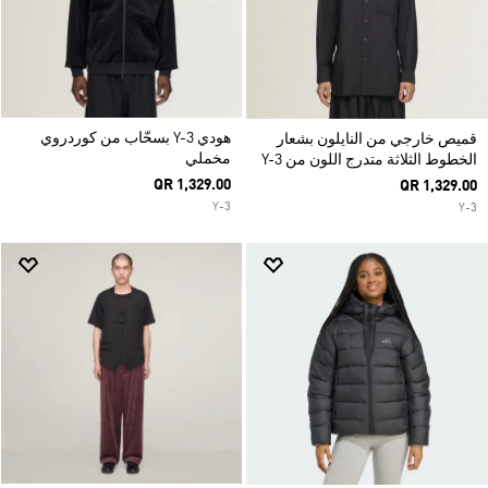
هودي Y-3 بسحّاب من كوردروي
قميص خارجي من النايلون بشعار
مخملي
الخطوط الثلاثة متدرج اللون من Y-3
QR 1,329.00
QR 1,329.00
Y-3
Y-3