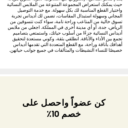
حيث يمكنك استعراض المجموعة المتنوعة من الملابس النسائية
واختيار القطع المناسبة لك بكل سهولة. مع خدمة التوصيل
المجاني وسهولة استبدال المقاسات، تضمن لك أديداس تجربة
تسوق خالية من المتاعب وراحة تامة، سواء كنت تتسوقين من
الرياض، جدة، أو أي مدينة أخرى في المملكة. اجعلي من ملابس
أديداس النسائية جزءًا من أسلوب حياتك، واستمتعي بتصاميم
تجمع بين الأداء والأناقة. انطلقي بثقة، وكوني مستعدة لتحقيق
أهدافك بأناقة وراحة، مع القطع المتعددة التي تقدمها أديداس
خصيصًا للنساء النشيطات والمتألقات في جميع جوانب حياتهن.
كن عضواً واحصل على
خصم 10٪