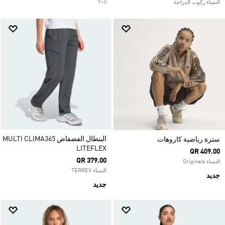
Y-3
النساء ركوب الدراجة
البنطال الفضفاض MULTI CLIMA365
سترة رياضية كاروهات
LITEFLEX
QR 409.00
QR 379.00
النساء Originals
النساء TERREX
جديد
جديد