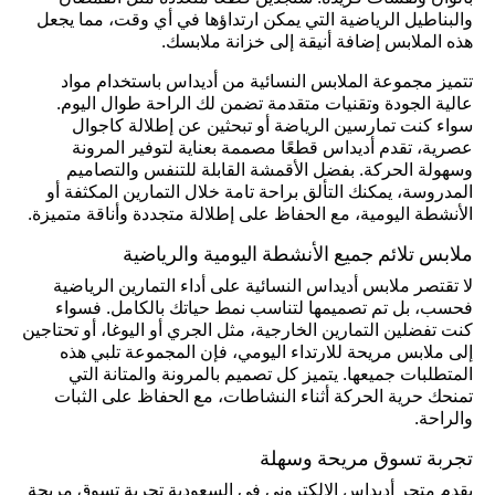
والبناطيل الرياضية التي يمكن ارتداؤها في أي وقت، مما يجعل
هذه الملابس إضافة أنيقة إلى خزانة ملابسك.
تتميز مجموعة الملابس النسائية من أديداس باستخدام مواد
عالية الجودة وتقنيات متقدمة تضمن لك الراحة طوال اليوم.
سواء كنت تمارسين الرياضة أو تبحثين عن إطلالة كاجوال
عصرية، تقدم أديداس قطعًا مصممة بعناية لتوفير المرونة
وسهولة الحركة. بفضل الأقمشة القابلة للتنفس والتصاميم
المدروسة، يمكنك التألق براحة تامة خلال التمارين المكثفة أو
الأنشطة اليومية، مع الحفاظ على إطلالة متجددة وأناقة متميزة.
ملابس تلائم جميع الأنشطة اليومية والرياضية
لا تقتصر ملابس أديداس النسائية على أداء التمارين الرياضية
فحسب، بل تم تصميمها لتناسب نمط حياتك بالكامل. فسواء
كنت تفضلين التمارين الخارجية، مثل الجري أو اليوغا، أو تحتاجين
إلى ملابس مريحة للارتداء اليومي، فإن المجموعة تلبي هذه
المتطلبات جميعها. يتميز كل تصميم بالمرونة والمتانة التي
تمنحك حرية الحركة أثناء النشاطات، مع الحفاظ على الثبات
والراحة.
تجربة تسوق مريحة وسهلة
يقدم متجر أديداس الإلكتروني في السعودية تجربة تسوق مريحة