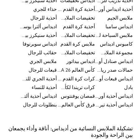
أحذية تدريب للرجال
اديداس تخفيضات
أحذية سنيكرز بيضاء للرجال
أحذية اديداس أورجينال للنساء
أحذية كرة القدم للرجال
حذاء للجري
ملابس الجيم
تخفيضات الملابس للأطفال
أحذية للرجال
اديداس سامبا
أحذية كرة القدم
اديداس ألترا بوست
ملابس السباحة للرجال
تخفيضات الملابس الرياضية
أحذية سنيكرز بيضاء للرجال
كامبوس اديداس
ملابس كرة القدم
اديداس سوبرنوفا
مجموعة الملابس الرياضية
تخفيضات الملابس للرجال
حقائب للرجال
اديداس صنادل أورجينال للنساء
اديداس بيداتور
ملابس الجري
حمالات صدر رياضية
كأس العالم FIFA 26™
قبعات للرجال
اديداس قبعات أورجينال للرجال
كرات كرة القدم للرجال
أحذية الجري للنساء
بادل
كرات تريندا لكأس العالم FIFA 26™
أحذية للنساء
اديداس أحذية أورجينال للرجال
قمصان يوفنتوس
اديداس أحذية ألترا بوست للرجال
اديداس أحذية تيريكس
فرق كأس العالم FIFA 26™
بنطلونات للرجال
تشكيلة الملابس النسائية من أديداس: أناقة وأداء يجمعان
بين الراحة والجودة