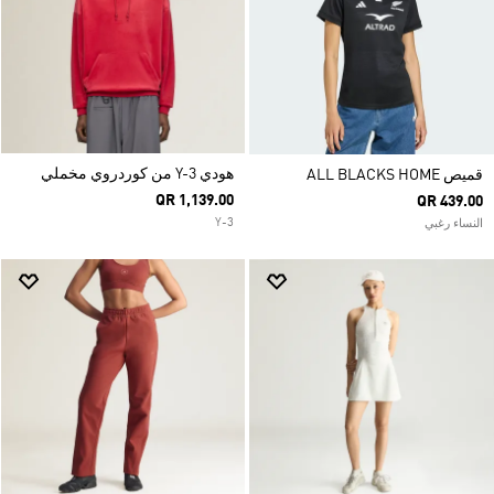
هودي Y-3 من كوردروي مخملي
قميص ALL BLACKS HOME
QR 1,139.00
QR 439.00
Y-3
النساء رغبي