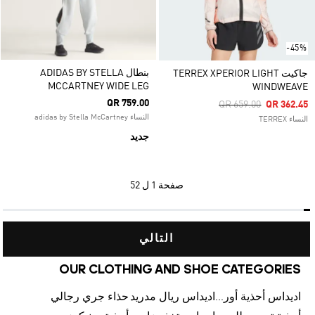
-45%
بنطال ADIDAS BY STELLA
جاكيت TERREX XPERIOR LIGHT
MCCARTNEY WIDE LEG
WINDWEAVE
QR 759.00
Price Reduced From
To
QR 659.00
QR 362.45
النساء adidas by Stella McCartney
النساء TERREX
جديد
صفحة
1 ل 52
التالي
OUR CLOTHING AND SHOE CATEGORIES
اديداس أحذية أورجينالز
اديداس ريال مدريد
حذاء جري رجالي