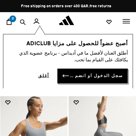
ا
Pause
Free shipping on orders over 400 QAR.
free returns
promotion
rotation
0
اسلوب حياة
العلامات التجارية
الألبسة الرياضية
أصبح عضواً للحصول على مزايا ADICLUB
الملابس
أطلق العنان لأفضل ما في أديداس - برنامج عضوية الذي
ملابس رياضية · ملابس
يكافئك على القيام بما تحب.
(1409)
سجل الدخول أو انضم الآن
أغلق
فلتر و صنف
صور كبيرة