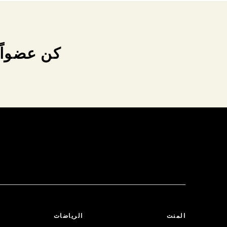
كن عضواً 
المنت
الرياضات