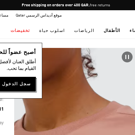
Pause
Free shipping on orders over 400 QAR.
free returns
promotion
موقع أديداس الرسمي Qatar
مساع
rotation
اء
الأطفال
الرياضات
اسلوب حياة
تخفيضات
ال
أصبح عضواً للحصول
أطلق العنان لأفضل
القيام بما تحب.
تي
55
:ال
11 ألوان مت
ay