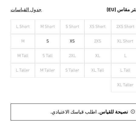
تر مقاس (EU)
جدول القياسات
L Short
M Short
S Short
XS Short
2XS Short
M
S
XS
2XS
XL Short
M Tall
S Tall
2XL
XL
L
L Taller
M Taller
S Taller
XL Tall
L Tall
XL Taller
نصيحة للقياس.
اطلب قياسك الاعتيادي.