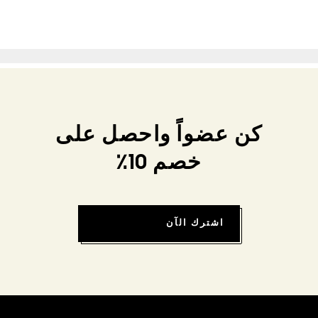
كن عضواً واحصل على
خصم 10٪
اشترك الآن