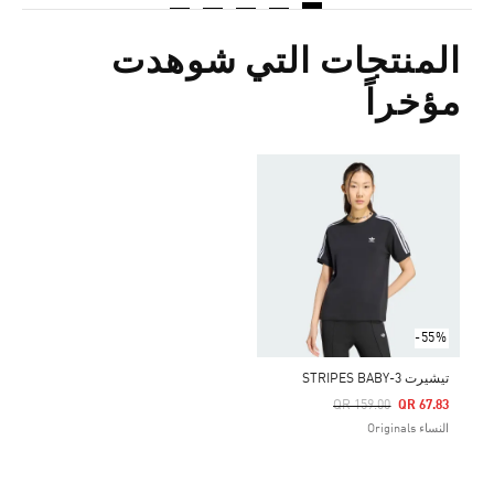
المنتجات التي شوهدت
مؤخراً
-55%
تيشيرت 3-STRIPES BABY
Price Reduced From
To
QR 159.00
QR 67.83
النساء Originals