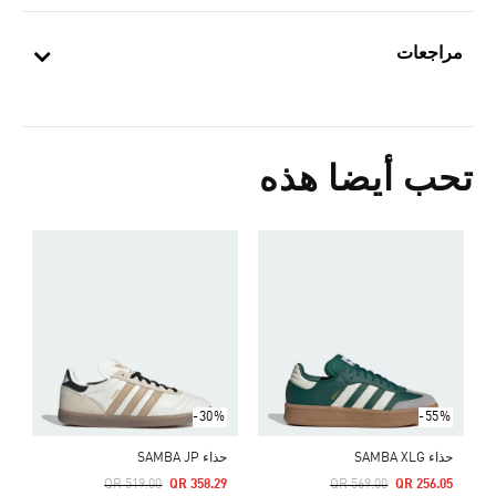
مراجعات
تحب أيضا هذه
-30%
-55%
حذاء SAMBA XLG
حذاء SAMBA JP
Price Reduced From
To
Price Reduced From
To
QR 519.00
QR 358.29
QR 569.00
QR 256.05