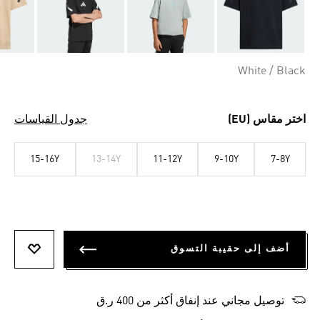
White / Black
اختر مقاس (EU)
جدول القياسات
15-16Y
13-14Y
11-12Y
9-10Y
7-8Y
أضف إلى حقيبة التسوق
أضف إلى
توصيل مجاني عند إنفاق أكثر من 400 ر.ق