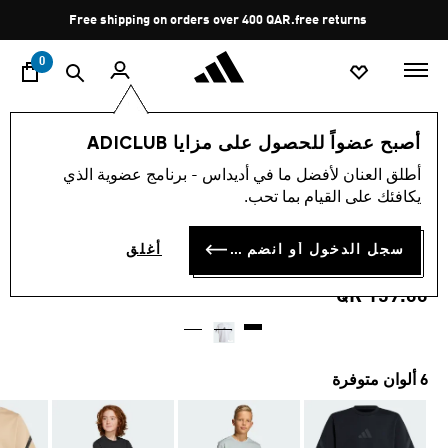
ا
Pause
Free shipping on orders over 400 QAR.
free returns
promotion
rotation
0
الأطفال
الملابس
أصبح عضواً للحصول على مزايا ADICLUB
أطلق العنان لأفضل ما في أديداس - برنامج عضوية الذي
4.6
(17)
متوسط
يكافئك على القيام بما تحب.
قيمة
تيشيرت للأطفال ADIDAS
التقييم
هو
4.6
سجل الدخول أو انضم الآن
أغلق
Z.N.E.
من
5
QR 159.00
نجوم.
Read
17
Reviews.
رابط
نفس
6 ألوان متوفرة
الصفحة.