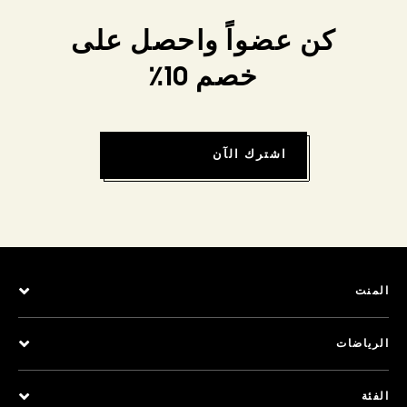
كن عضواً واحصل على
خصم 10٪
اشترك الآن
المنت
الرياضات
الفئة