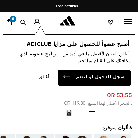
ا
Pause
free returns
promotion
rotation
0
الأطفال
الملابس
أصبح عضواً للحصول على مزايا ADICLUB
أطلق العنان لأفضل ما في أديداس - برنامج عضوية الذي
5.0
(120)
-55%
متوسط
يكافئك على القيام بما تحب.
قيمة
التقييم
تيشيرت للأطفال ADICOLOR
هو
سجل الدخول أو انضم الآن
أغلق
5.0
TREFOIL
من
5
نجوم.
QR 53.55
Read
Price reduced from
to
QR 119.00
:السعر الأصلي لهذا المنتج
120
Reviews.
رابط
نفس
الصفحة.
6 ألوان متوفرة