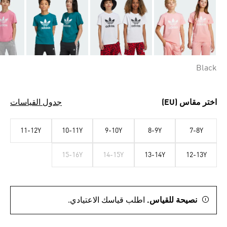
Black
اختر مقاس (EU)
جدول القياسات
11-12Y
10-11Y
9-10Y
8-9Y
7-8Y
15-16Y
14-15Y
13-14Y
12-13Y
نصيحة للقياس.
اطلب قياسك الاعتيادي.