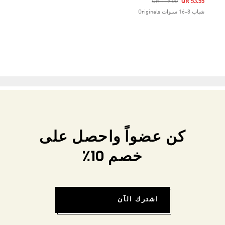
Price Reduced From
To
QR 119.00
QR 53.55
شباب 8-16 سنوات Originals
كن عضواً واحصل على
خصم 10٪
اشترك الآن