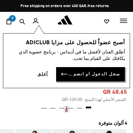
ا
Pause
Free shipping on orders over 400 QAR.
free returns
promotion
rotation
0
الأطفال
الملابس
أصبح عضواً للحصول على مزايا ADICLUB
أطلق العنان لأفضل ما في أديداس - برنامج عضوية الذي
-65%
يكافئك على القيام بما تحب.
تيشيرت قصيرة للفتيات
سجل الدخول أو انضم الآن
أغلق
ADIDAS Z.N.E. FITTED
QR 48.65
Price reduced from
to
QR 139.00
:السعر الأصلي لهذا المنتج
4 ألوان متوفرة