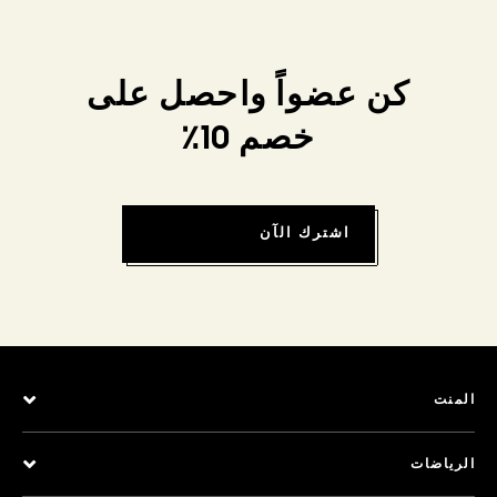
كن عضواً واحصل على
خصم 10٪
اشترك الآن
المنت
الرياضات