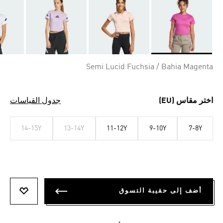
Selected
Semi Lucid Fuchsia / Bahia Magenta
اختر مقاس (EU)
جدول القياسات
14-15Y
13-14Y
11-12Y
9-10Y
7-8Y
أضف إلى حقيبة التسوق
أضف إلى