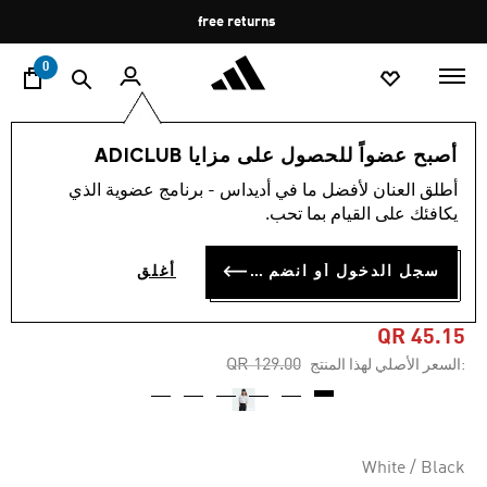
ا
Pause
free returns
promotion
rotation
0
الأطفال
الملابس
أصبح عضواً للحصول على مزايا ADICLUB
أطلق العنان لأفضل ما في أديداس - برنامج عضوية الذي
5.0
(4)
-65%
متوسط
يكافئك على القيام بما تحب.
قيمة
التقييم
تيشيرت قصيرة للأطفال
هو
سجل الدخول أو انضم الآن
أغلق
5.0
BRAND LOVE
من
5
نجوم.
QR 45.15
Read
Price reduced from
to
QR 129.00
:السعر الأصلي لهذا المنتج
4
Reviews.
رابط
نفس
الصفحة.
White / Black