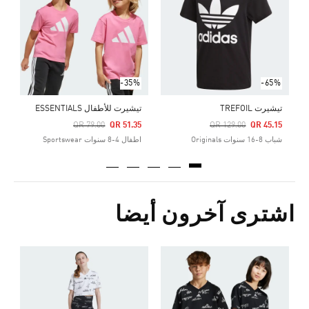
Price Reduced From
To
5
ش
-35%
-65%
تيشيرت TREFOIL
تيشيرت للأطفال ESSENTIALS
Price Reduced From
To
Price Reduced From
To
QR 79.00
QR 51.35
QR 129.00
QR 45.15
شباب 8-16 سنوات Originals
اطفال 4-8 سنوات Sportswear
اشترى آخرون أيضا
Price Reduced From
To
5
ش